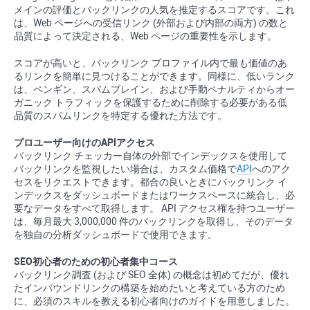
メインの評価とバックリンクの人気を推定するスコアです。これ
は、Web ページへの受信リンク (外部および内部の両方) の数と
品質によって決定される、Web ページの重要性を示します。
スコアが高いと、バックリンク プロファイル内で最も価値のあ
るリンクを簡単に見つけることができます。同様に、低いランク
は、ペンギン、スパムブレイン、および手動ペナルティからオー
ガニック トラフィックを保護するために削除する必要がある低
品質のスパムリンクを特定する優れた方法です。
プロユーザー向けのAPIアクセス
バックリンク チェッカー自体の外部でインデックスを使用して
バックリンクを監視したい場合は、カスタム価格で
API
へのアク
セスをリクエストできます。都合の良いときにバックリンク イ
ンデックスをダッシュ​​ボードまたはワークスペースに統合し、必
要なデータをすべて取得します。 API アクセス権を持つユーザー
は、毎月最大 3,000,000 件のバックリンクを取得し、そのデータ
を独自の分析ダッシュボードで使用できます。
SEO初心者のための初心者集中コース
バックリンク調査 (および SEO 全体) の概念は初めてだが、優れ
たインバウンドリンクの構築を始めたいと考えている方のため
に、必須のスキルを教える初心者向けのガイドを用意しました。