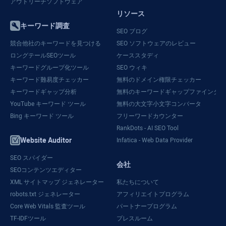
アウトリーチソフトウェア
リソース
キーワード調査
SEO ブログ
競合他社のキーワードを見つける
SEO ソフトウェアのレビュー
ロングテールSEOツール
ケーススタディ
キーワードグループ化ツール
SEO ウィキ
キーワード難易度チェッカー
無料のドメイン権限チェッカー
キーワードギャップ分析
無料のキーワードギャップファインダー
YouTube キーワード ツール
無料の大文字小文字コンバータ
Bing キーワード ツール
フリーワードカウンター
RankDots - AI SEO Tool
Website Auditor
Infatica - Web Data Provider
SEO スパイダー
会社
SEOコンテンツエディター
XML サイトマップ ジェネレーター
私たちについて
robots.txt ジェネレーター
アフィリエイトプログラム
Core Web Vitals 監査ツール
パートナープログラム
TF-IDFツール
プレスルーム