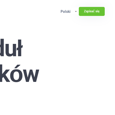
Polski
Zapisać się
uł
nków