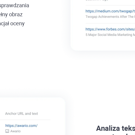
 sprawdzania
ełny obraz
cjał oceny
Analiza tek