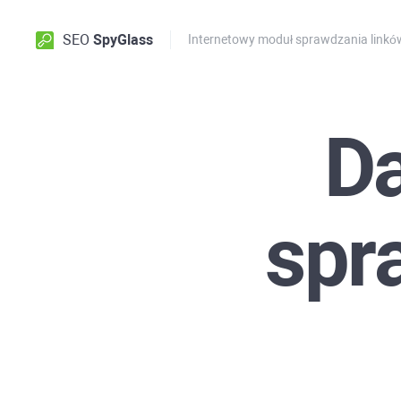
SEO
SpyGlass
Internetowy moduł sprawdzania link
D
spr