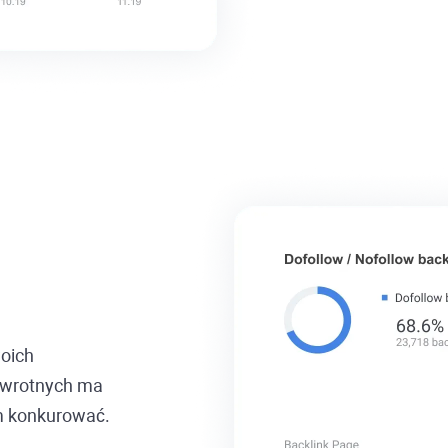
woich
zwrotnych ma
im konkurować.