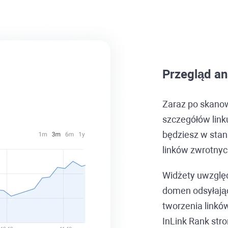
Przegląd an
Zaraz po skano
szczegółów link
będziesz w stani
linków zwrotnyc
Widżety uwzględ
domen odsyłając
tworzenia linkó
InLink Rank
stro