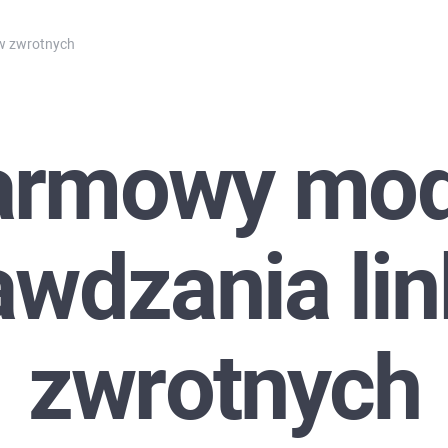
ów zwrotnych
armowy mod
awdzania li
zwrotnych