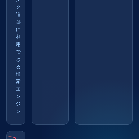
ク
追
跡
に
利
用
で
き
る
検
索
エ
ン
ジ
ン