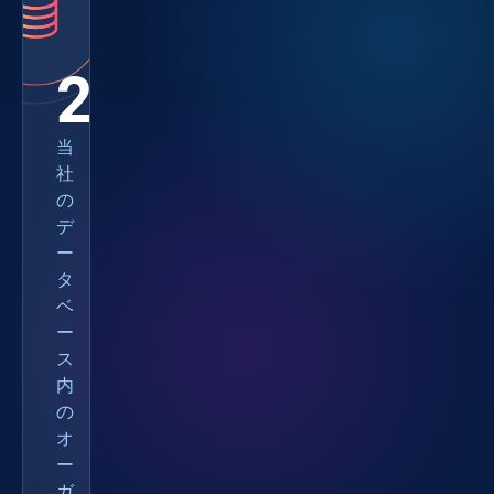
216M
当
社
の
デ
ー
タ
ベ
ー
ス
内
の
オ
ー
ガ