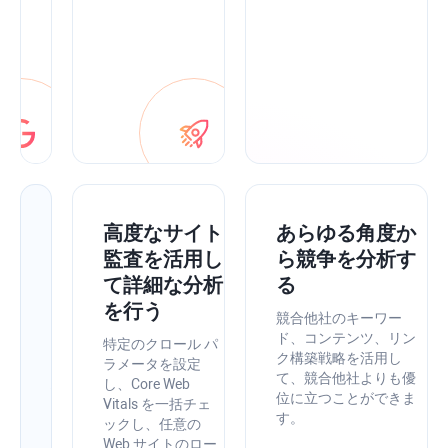
に
ま
と
め
ま
す。
ア
高度なサイト
あらゆる角度か
プ
監査を活用し
ら競争を分析す
リ
て詳細な分析
る
内
を行う
競合他社のキーワー
最
ド、コンテンツ、リン
特定のクロール パ
ク構築戦略を活用し
適
ラメータを設定
て、競合他社よりも優
し、Core Web
化
位に立つことができま
Vitals を一括チェ
の
す。
ックし、任意の
ヒ
Web サイトのロー