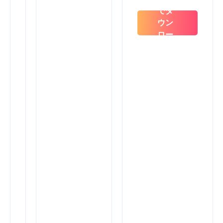
ラ
でダ
ン
ウン
ナ
ー
ロー
か
ド
ら
の
SEO
デ
ー
タ
を
統
合
し
て、
す
べ
て
を
1
か
所