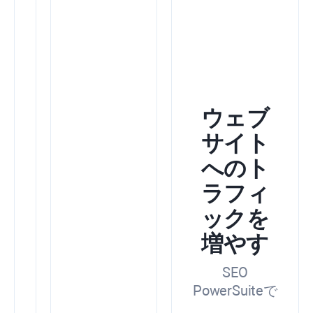
を
高
め
る
Google
Search
ウェブ
Console、
ア
サイト
ナ
へのト
リ
テ
ラフィ
ィ
ク
ックを
ス、
キ
増やす
ー
ワ
SEO
ー
PowerSuiteで
ド
プ
無料