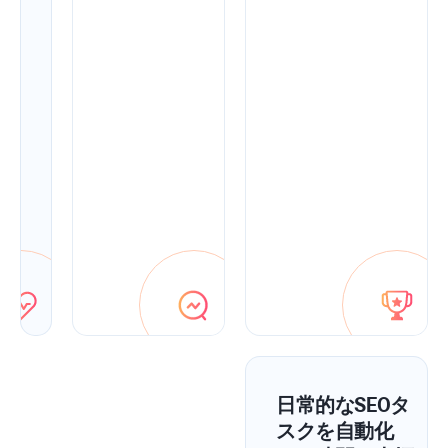
ン
ト
を
使
用
し
て
迅
速
に
修
正
し
ま
す。
日常的なSEOタ
スクを自動化