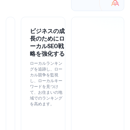
SEO
ビジネスの成
PowerSuite
長のためにロ
を
ーカルSEO戦
Google
略を強化する
ツ
ローカルランキン
ー
グを追跡し、ロー
カル競争を監視
ル
し、ローカルキー
と
ワードを見つけ
統
て、お住まいの地
合
域でのランキング
を高めます。
し
て
精
度