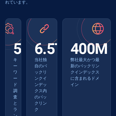
れています。
550+
6.5T
400M
キ
当社独
弊社最大かつ最
ー
自のバ
新のバックリン
ワ
ックリ
クインデックス
ー
ンクイ
に含まれるドメ
ド
ンデッ
イン
調
クス内
査
のバッ
と
クリン
ラ
ク
ン