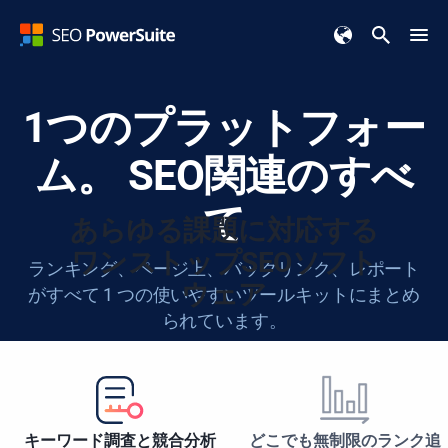
1つのプラットフォー
ム。
SEO関連のすべ
て
あらゆる課題に対応する
ワンストップSEOソフト
ランキング、ページ上、バックリンク、レポート
ウェア
がすべて 1 つの使いやすいツールキットにまとめ
られています。
無料でダウンロード
キーワード調査と競合分析
どこでも無制限のランク追