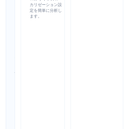
ン
カリゼーション設
定を簡単に分析し
ト
ます。
で
サ
イ
ト
の
健
全
性
を
改
善
し
ま
し
ょ