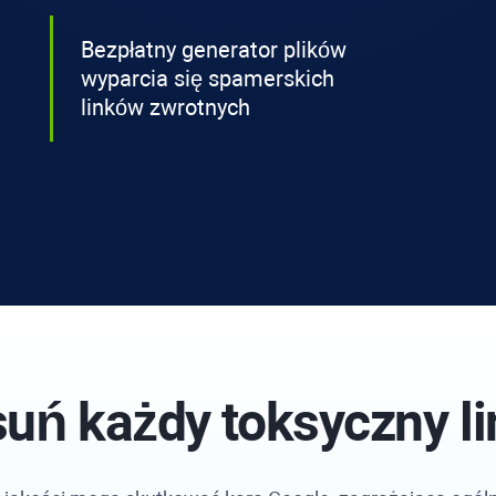
Bezpłatny generator plików
wyparcia się spamerskich
linków zwrotnych
suń każdy toksyczny l