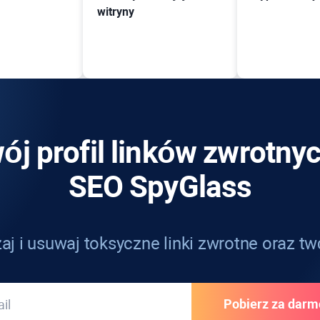
witryny
ój profil linków zwrotny
SEO SpyGlass
j i usuwaj toksyczne linki zwrotne oraz twó