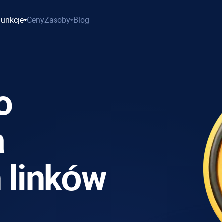
Funkcje
Ceny
Zasoby
Blog
o
a
 linków