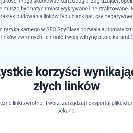
j jakości mogą skutkować karą Google, zagrażającą ogól
tne muszą być natychmiast wykrywane i neutralizowane. 
raktyk budowania linków typu black hat, czy negatywneg
em ryzyka karnego w
SEO SpyGlass
pozwala automatycznie
 linków zwrotnych i chronić Twoją witrynę przed karami Go
ystkie korzyści wynikają
złych linków
e linki zwrotne. Twórz, zarządzaj i eksportuj pliki, któr
sekund.