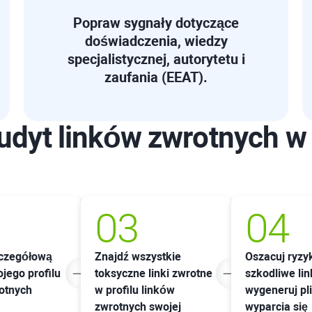
Popraw sygnały dotyczące
doświadczenia, wiedzy
specjalistycznej, autorytetu i
zaufania (EEAT).
udyt linków zwrotnych 
03
04
zczegółową
Znajdź wszystkie
Oszacuj ryzy
jego profilu
toksyczne linki zwrotne
szkodliwe link
otnych
w profilu linków
wygeneruj pl
zwrotnych swojej
wyparcia się