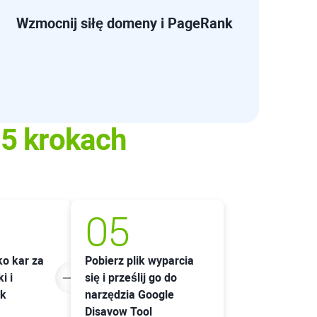
Wzmocnij siłę domeny i PageRank
w
5 krokach
05
ko kar za
Pobierz plik wyparcia
i i
się i prześlij go do
ik
narzędzia Google
Disavow Tool