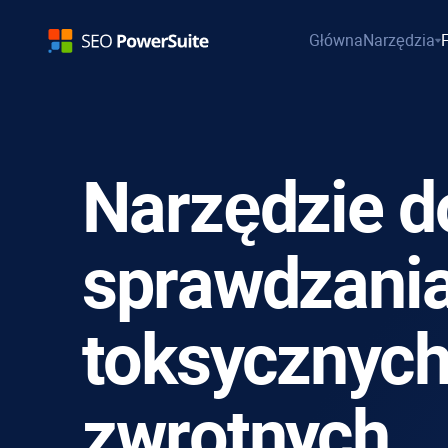
Główna
Narzędzia
Narzędzie d
sprawdzani
toksycznych
zwrotnych