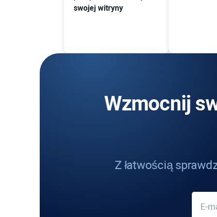
swojej witryny
Wzmocnij sw
Z łatwością sprawdza