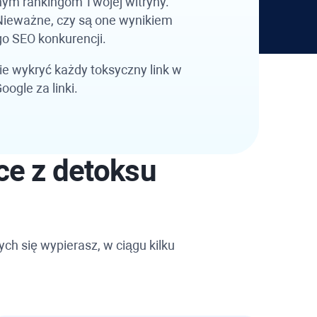
nym rankingom Twojej witryny.
Nieważne, czy są one wynikiem
o SEO konkurencji.
 wykryć każdy toksyczny link w
ogle za linki.
ce z detoksu
ych się wypierasz, w ciągu kilku