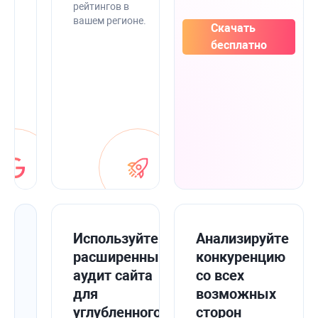
Console,
рейтингов в
Analytics
вашем регионе.
Скачать
и
Планировщика
бесплатно
ключевых
слов,
чтобы
иметь
все
в
одном
месте.
Улучшите
Используйте
Анализируйте
работоспособность
расширенный
конкуренцию
своего
аудит сайта
со всех
сайта
для
возможных
с
углубленного
сторон