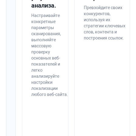
помощью
анализа.
Превзойдите своих
советов
конкурентов,
Настраивайте
используя их
по
конкретные
стратегии ключевых
параметры
оптимизации
слов, контента и
сканирования,
в
построения ссылок.
выполняйте
приложении.
массовую
проверку
Проведите
основных веб-
аудит
показателей и
своего
легко
веб-
анализируйте
сайта,
настройки
быстро
локализации
выявите
любого веб-сайта.
технические
проблемы
и
проблемы
SEO
на
странице