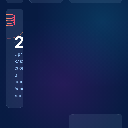
216M
Органические
ключевые
слова
в
нашей
базе
данных