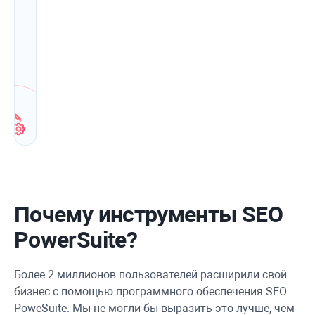
словам
и
советы
по
SEO
в
режиме
реального
времени.
Почему инструменты SEO
PowerSuite?
Более 2 миллионов пользователей расширили свой
бизнес с помощью программного обеспечения SEO
PoweSuite. Мы не могли бы выразить это лучше, чем