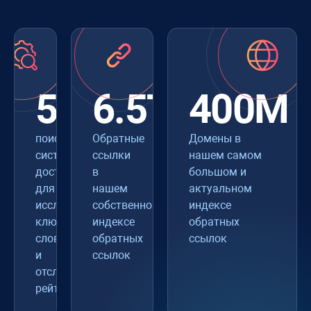
550+
6.5T
400M
поисковые
Обратные
Домены в
системы
ссылки
нашем самом
доступны
в
большом и
для
нашем
актуальном
исследования
собственном
индексе
ключевых
индексе
обратных
слов
обратных
ссылок
и
ссылок
отслеживания
рейтинга