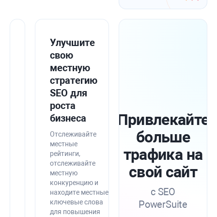
Интегрируйте
Улучшите
SEO
свою
PowerSuite
местную
с
стратегию
инструментами
SEO для
Google
роста
Привлекайте
для
бизнеса
большей
больше
Отслеживайте
точности.
местные
трафика на
рейтинги,
Объедините
отслеживайте
свой сайт
данные
местную
SEO
конкуренцию и
из
с SEO
находите местные
Google
ключевые слова
PowerSuite
Search
для повышения