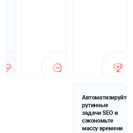
и
быстро
исправьте
их
с
помощью
советов
по
оптимизации
в
приложении.
Автоматизируйте
рутинные
задачи SEO и
сэкономьте
массу времени