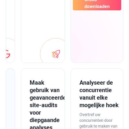
Planner
downloaden
samen
om
alles
op
één
plek
te
hebben.
Verbeter
Maak
Analyseer de
de
gebruik van
concurrentie
gezondheid
geavanceerde
vanuit elke
van
site-audits
mogelijke hoek
uw
voor
Overtref uw
site
diepgaande
concurrenten door
gebruik te maken van
met
analyses