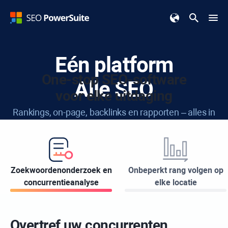
Eén platform
One-stop SEO-software
Alle SEO
voor elke uitdaging
Rankings, on-page, backlinks en rapporten – alles in
één gebruiksvriendelijke toolkit.
Gratis downloaden
Zoekwoordenonderzoek en
Onbeperkt rang volgen op
concurrentieanalyse
elke locatie
Beschikbaar voor:
Windows
Apple
Linux
Overtref uw concurrenten