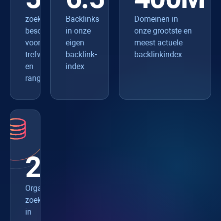
zoekmachines
Backlinks
Domeinen in
beschikbaar
in onze
onze grootste en
voor
eigen
meest actuele
trefwoordonderzoek
backlink-
backlinkindex
en
index
rangschikking
216M
Organische
zoekwoorden
in