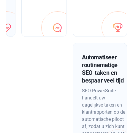
met
in-
app-
optimalisatietips.
Automatiseer
routinematige
SEO-taken en
bespaar veel tijd
SEO PowerSuite
handelt uw
dagelijkse taken en
klantrapporten op de
automatische piloot
af, zodat u zich kunt