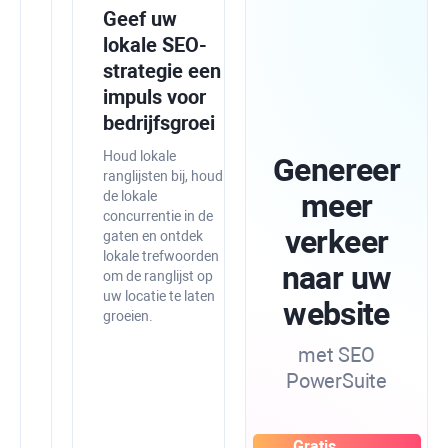
Integreer
Geef uw
SEO
lokale SEO-
PowerSuite
strategie een
met
impuls voor
Google-
bedrijfsgroei
tools
Houd lokale
Genereer
voor
ranglijsten bij, houd
meer
de lokale
hogere
concurrentie in de
precisie
verkeer
gaten en ontdek
lokale trefwoorden
Voeg
naar uw
om de ranglijst op
SEO-
uw locatie te laten
gegevens
website
groeien.
van
Google
met SEO
Search
PowerSuite
Console,
Analytics
en
Keyword
Gratis