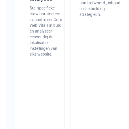
hun trefwoord-, inhoud-
in-
Stel specifieke
en linkbuilding-
app-
crawlparameters
strategieën.
in, controleer Core
optimalisatietips
Web Vitals in bulk
Controleer
en analyseer
uw
eenvoudig de
website,
lokalisatie-
ontdek
instellingen van
snel
elke website.
technische
problemen
en
SEO-
problemen
op
de
pagina,
en
los
deze
snel
op