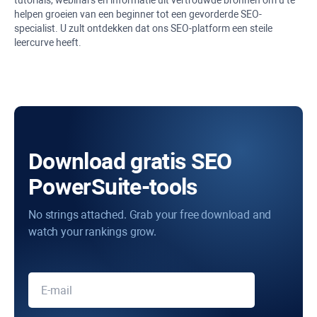
tutorials, webinars en informatie uit vertrouwde bronnen om u te
helpen groeien van een beginner tot een gevorderde SEO-
specialist. U zult ontdekken dat ons SEO-platform een ​​steile
leercurve heeft.
Download gratis SEO
PowerSuite-tools
No strings attached. Grab your free download and
watch your rankings grow.