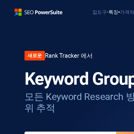
집
도구
특징
가격
Rank Tracker
에서
새로운
Keyword Group
모든
Keyword Research
방
위 추적