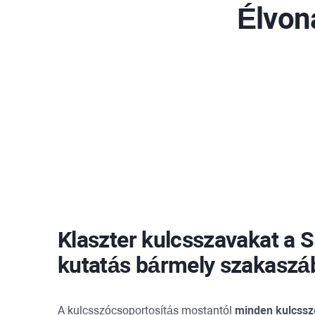
Élvon
Klaszter kulcsszavakat a 
kutatás bármely szakaszá
A kulcsszócsoportosítás mostantól
minden kulcsszó