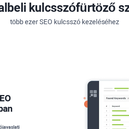
albeli kulcsszófürtöző sz
több ezer SEO kulcsszó kezeléséhez
SEO
ban
javaslati