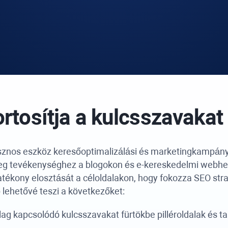
rtosítja a kulcsszavaka
sznos eszköz keresőoptimalizálási és marketingkampány
teg tevékenységhez a blogokon és e-kereskedelmi webhel
atékony elosztását a céloldalakon, hogy fokozza SEO str
 lehetővé teszi a következőket:
ag kapcsolódó kulcsszavakat fürtökbe pilléroldalak és ta