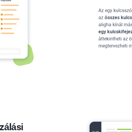
Az egy kulcsszó
az
összes kulcs
aligha kínál má
egy kulcskifeje
áttekintheti az 
megtervezheti m
zálási