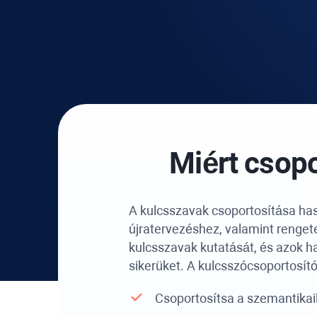
Miért csopo
A kulcsszavak csoportosítása ha
újratervezéshez, valamint renge
kulcsszavak kutatását, és azok h
sikerüket. A kulcsszócsoportosító
Csoportosítsa a szemantikail