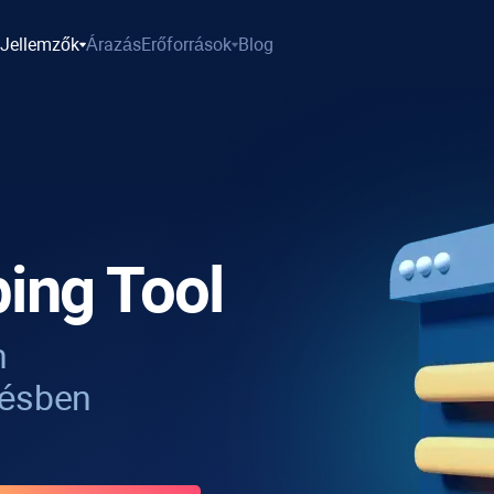
Jellemzők
Árazás
Erőforrások
Blog
ing Tool
h
tésben