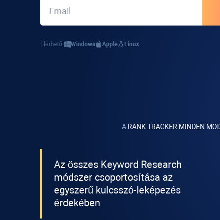
Elérhető:
Windows
Apple
Linux
A
RANK TRACKER MINDEN MO
Az összes
Keyword Research
módszer csoportosítása az
egyszerű kulcsszó-leképezés
érdekében