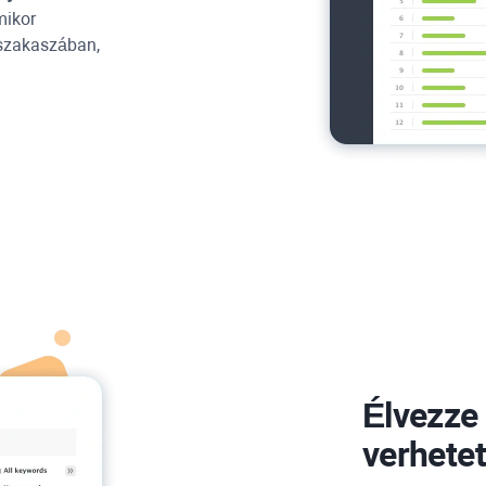
mikor
 szakaszában,
Élvezze
verhete