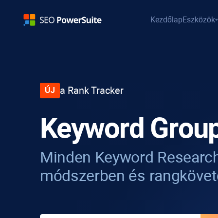
Kezdőlap
Eszközök
a
Rank Tracker
ÚJ
Keyword Group
Minden
Keyword Researc
módszerben és rangköve