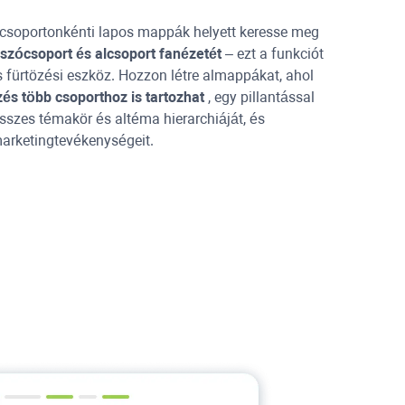
csoportonkénti lapos mappák helyett keresse meg
szócsoport és alcsoport fanézetét
– ezt a funkciót
s fürtözési eszköz. Hozzon létre almappákat, ahol
zés több csoporthoz is tartozhat
, egy pillantással
összes témakör és altéma hierarchiáját, és
arketingtevékenységeit.