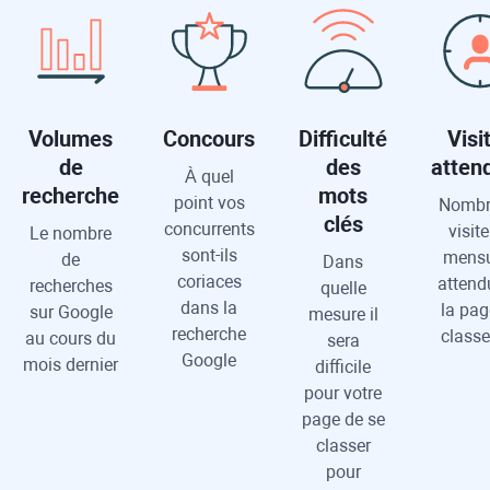
Volumes
Concours
Difficulté
Visi
de
des
atten
À quel
recherche
mots
point vos
Nombr
clés
concurrents
visit
Le nombre
sont-ils
mensu
de
Dans
coriaces
attend
recherches
quelle
dans la
la pag
sur Google
mesure il
recherche
classe
au cours du
sera
Google
mois dernier
difficile
pour votre
page de se
classer
pour