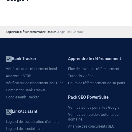
Logiciel de référencement
Rank Tracker
Google Rank Checker
Rank Tracker
Apprendre le référencement
Vérificateur de classement local
Flux de travail de référencement
Analyseur SERP
Tutoriels vidéos
Vérificateur de classement YouTube
Cours de référencement de 30 jours
Competitor Rank Tracker
Pack SEO PowerSuite
Google Rank Tracker
Vérificateur de pénalités Google
LinkAssistant
Vérificateur rapide d'autorité de
domaine
Logiciel de récupération d'e-mails
Analyse des concurrents SEO
Logiciel de sensibilisation