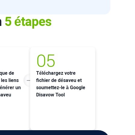
n
5 étapes
05
sque de
Téléchargez votre
 les liens
fichier de désaveu et
générer un
soumettez-le à Google
ésaveu
Disavow Tool