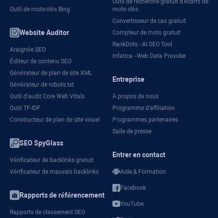
Outil de recherche gratuit d'écarts de
Outil de mots-clés Bing
mots clés
Convertisseur de cas gratuit
Website Auditor
Compteur de mots gratuit
RankDots - AI SEO Tool
Araignée SEO
Infatica - Web Data Provider
Éditeur de contenu SEO
Générateur de plan de site XML
Entreprise
Générateur de robots.txt
Outil d'audit Core Web Vitals
À propos de nous
Outil TF-IDF
Programme d'affiliation
Constructeur de plan de site visuel
Programmes partenaires
Salle de presse
SEO SpyGlass
Entrer en contact
Vérificateur de backlinks gratuit
Vérificateur de mauvais backlinks
Aide & Formation
Facebook
Rapports de référencement
YouTube
Rapports de classement SEO