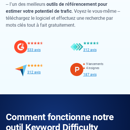
– l’un des meilleurs
outils de référencement pour
estimer votre potentiel de trafic
. Voyez-le vous-même –
téléchargez le logiciel et effectuez une recherche par
mots clés tout à fait gratuitement.
533 avis
312 avis
9 lancements
4 insignes
312 avis
187 avis
Comment fonctionne notre
outil
Keyword Difficulty