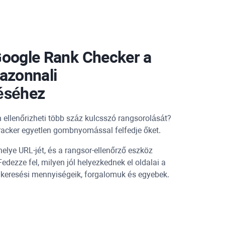
oogle Rank Checker
a
azonnali
éséhez
n ellenőrizheti több száz kulcsszó rangsorolását?
racker
egyetlen gombnyomással felfedje őket.
elye URL-jét, és a rangsor-ellenőrző eszköz
edezze fel, milyen jól helyezkednek el oldalai a
, keresési mennyiségeik, forgalomuk és egyebek.