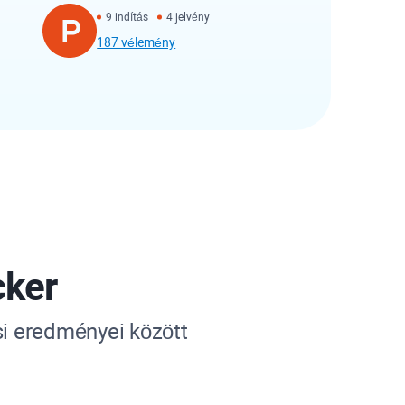
9 indítás
4 jelvény
187 vélemény
cker
si eredményei között