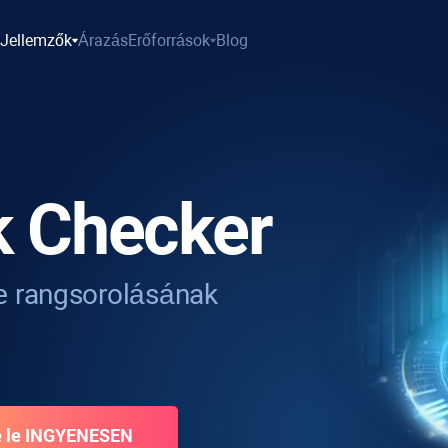
Jellemzők
Árazás
Erőforrások
Blog
k Checker
e rangsorolásának