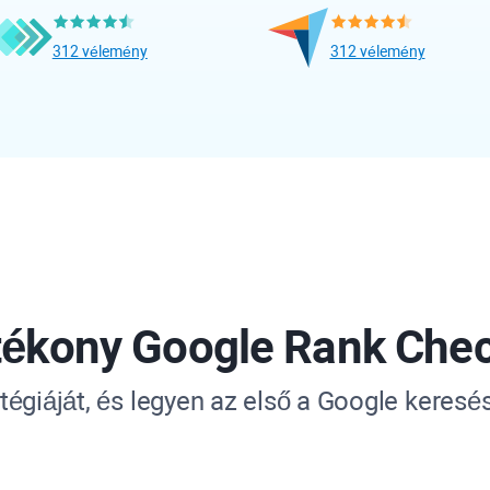
312 vélemény
312 vélemény
tékony
Google Rank Che
égiáját, és legyen az első a Google keresé