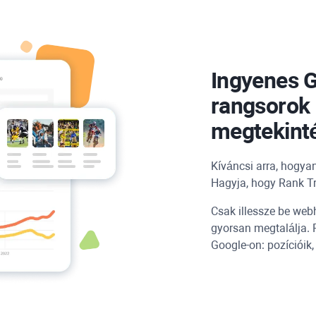
Ingyenes
G
rangsorok 
megtekint
Kíváncsi arra, hogya
Hagyja, hogy
Rank T
Csak illessze be webh
gyorsan megtalálja. F
Google-on: pozícióik