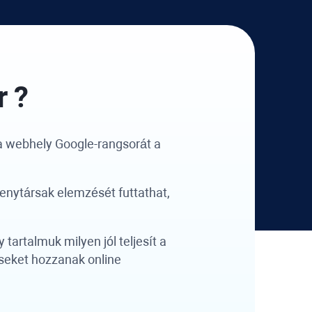
r
?
 a webhely Google-rangsorát a
senytársak elemzését futtathat,
artalmuk milyen jól teljesít a
seket hozzanak online