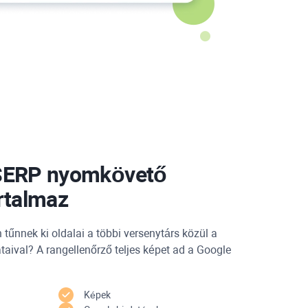
SERP nyomkövető
rtalmaz
 tűnnek ki oldalai a többi versenytárs közül a
ataival? A rangellenőrző teljes képet ad a Google
Képek