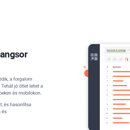
rangsor
ödik, a forgalom
Tehát jó ötlet lehet a
épeken és mobilokon.
, és hasonlítsa
n és