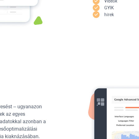
Videók
GYIK
hírek
eresést – ugyanazon
őek az egyes
gadatokkal azonban a
esőoptimalizálási
égia kiaknázásában.