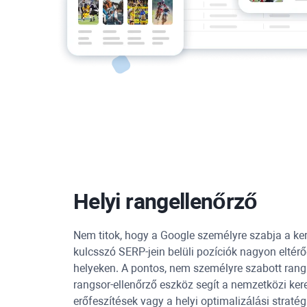
Helyi rangellenőrző
Nem titok, hogy a Google személyre szabja a k
kulcsszó SERP-jein belüli pozíciók nagyon eltér
helyeken. A pontos, nem személyre szabott ran
rangsor-ellenőrző eszköz segít a nemzetközi ker
erőfeszítések vagy a helyi optimalizálási strat