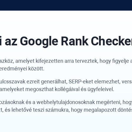
i az
Google Rank Checke
zköz, amelyet kifejezetten arra terveztek, hogy figyelje
 eredményei között.
kulcsszavak ezreit generálhat, SERP-eket elemezhet, ver
 amelyeket megoszthat kollégáival és ügyfeleivel.
kozásoknak és a webhelytulajdonosoknak megérteni, hogy t
, és lehetővé teszi számukra, hogy megalapozott dönté