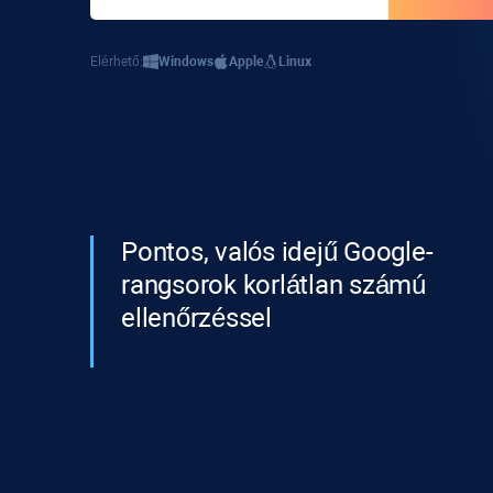
Elérhető:
Windows
Apple
Linux
Pontos, valós idejű Google-
rangsorok korlátlan számú
ellenőrzéssel