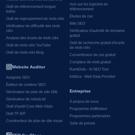
Avis sur les logiciels de
Outil de référencement longue
référencement
traîne
Études de cas
Outil de regroupement de mots clés
Wiki SEO
Vérificateur de difficulté des mots
clés
Vérificateur d'autorité de domaine
gratuit
Analyse des écarts de mots clés
Outil de recherche gratuit d'écarts
Outil de mots clés YouTube
de mots clés
Outil de mots-clés Bing
Convertisseur de cas gratuit
Compteur de mots gratuit
Website Auditor
RankDots - AI SEO Tool
Infatica - Web Data Provider
Araignée SEO
Éditeur de contenu SEO
Entreprise
Générateur de plan de site XML
Générateur de robots.txt
À propos de nous
Outil d'audit Core Web Vitals
Programme d'affiliation
Outil TF-IDF
Programmes partenaires
Constructeur de plan de site visuel
Salle de presse