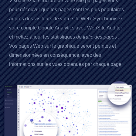
Visualisez la structure de votre site par pages vues
pour découvrir quelles pages sont les plus populaires
auprès des visiteurs de votre site Web. Synchronisez
votre compte
Google Analytics
avec
WebSite Auditor
et mettez à jour les statistiques
de trafic des pages
.
Vos pages Web sur le graphique seront peintes et
dimensionnées en conséquence, avec des
informations sur les vues obtenues par chaque page.