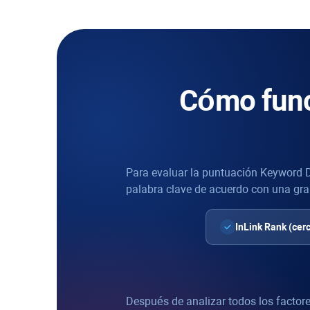
Cómo func
Para evaluar la puntuación
Keyword Di
palabra clave de acuerdo con una gr
InLink Rank
(cer
Después de analizar todos los factore