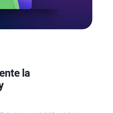
nte la
y