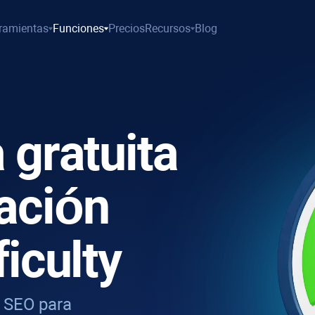
ramientas
Funciones
Precios
Recursos
Blog
 gratuita
ación
iculty
e SEO para