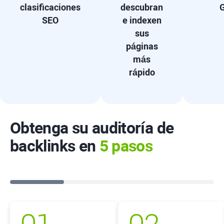
clasificaciones
descubran
G
SEO
e indexen
sus
páginas
más
rápido
Obtenga su auditoría de
backlinks en
5 pasos
01
02