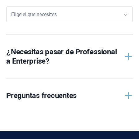
Elige el que necesites
Rank
Tracker
WebSite
Auditor
¿Necesitas pasar de
Professional
a
Enterprise
?
SEO
SpyGlass
Link
Assistant
Preguntas frecuentes