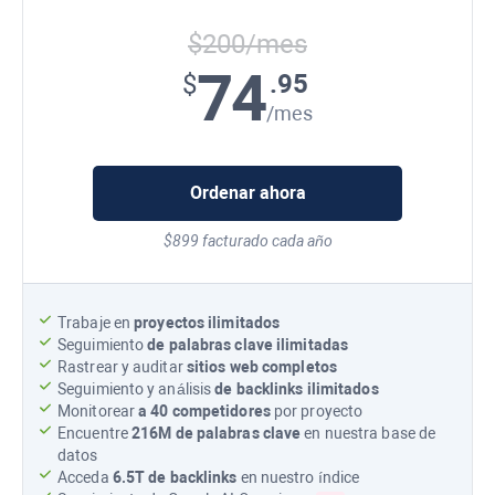
$200/mes
74
.95
$
/mes
Ordenar ahora
$899 facturado cada año
Trabaje en
proyectos ilimitados
Seguimiento
de palabras clave ilimitadas
Rastrear y auditar
sitios web completos
Seguimiento y análisis
de backlinks ilimitados
Monitorear
a 40 competidores
por proyecto
Encuentre
216M
de palabras clave
en nuestra base de
datos
Acceda
6.5T
de backlinks
en nuestro índice