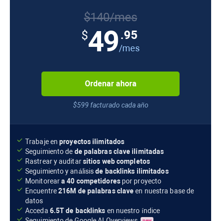
$140/mes
49
.95
$
/mes
Ordenar ahora
$599 facturado cada año
Trabaje en
proyectos ilimitados
Seguimiento de
de palabras clave ilimitadas
Rastrear y auditar
sitios web completos
Seguimiento y análisis
de backlinks ilimitados
Monitorear
a 40 competidores
por proyecto
Encuentre
216M
de palabras clave
en nuestra base de
datos
Acceda
6.5T
de backlinks
en nuestro índice
Seguimiento de
Google AI Overviews
new