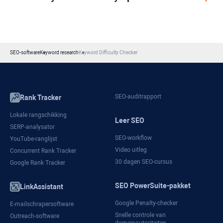
SEO-software
Keyword research
Keyword Difficulty Checker
SEO-auditrapport
Rank Tracker
Lokale rangschikking
Leer SEO
SERP-analysator
SEO-workflow
YouTube-ranglijst
Video uitleg
Concurrent Rank Tracker
30 dagen SEO-cursus
Google Rank Tracker
SEO PowerSuite-pakket
LinkAssistant
Google Penalty-checker
E-mailschrapersoftware
Snelle controle van
Outreach-software
domeinautoriteiten