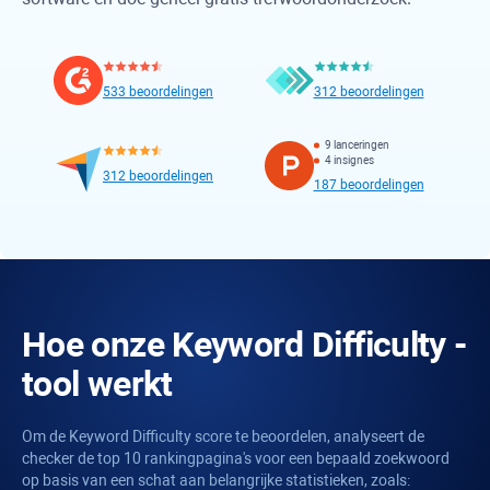
533 beoordelingen
312 beoordelingen
9 lanceringen
4 insignes
312 beoordelingen
187 beoordelingen
Hoe onze
Keyword Difficulty
-
tool werkt
Om de
Keyword Difficulty
score te beoordelen, analyseert de
checker de top 10 rankingpagina's voor een bepaald zoekwoord
op basis van een schat aan belangrijke statistieken, zoals: