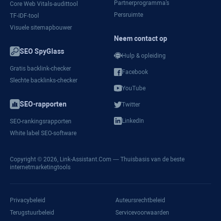
Partnerprogramma's
Core Web Vitals-audittool
Persruimte
TF-IDF-tool
Visuele sitemapbouwer
Neem contact op
SEO SpyGlass
Hulp & opleiding
Gratis backlink-checker
Facebook
Slechte backlinks-checker
YouTube
SEO-rapporten
Twitter
LinkedIn
SEO-rankingsrapporten
White label SEO-software
Copyright © 2026,
Link-Assistant.Com
— Thuisbasis van de beste
internetmarketingtools
Privacybeleid
Auteursrechtbeleid
Terugstuurbeleid
Servicevoorwaarden