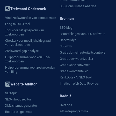
SEO Concurrentie Analyse
Trefwoord Onderzoek
Vind zoekwoorden van concurrenten
Bronnen
Long-tail SEO-tool
SEO-blog
Tool voor het groeperen van
Beoordelingen van SEO-software
zoekwoorden
Casestudy's
Checker voor moeilijkheidsgraad
van zoekwoorden
SEO-wiki
Zoekwoord gap-analyse
Gratis domeinautoriteitscontrole
Hulpprogramma voor YouTube-
Gratis zoekwoordzoeker
zoekwoorden
Gratis Case-converter
Hulpprogramma voor zoekwoorden
Gratis woordenteller
van Bing
RankDots - AI SEO Tool
Infatica - Web Data Provider
Website Auditor
SEO-spin
Bedrijf
SEO-inhoudseditor
Over ons
XML-sitemapgenerator
Affiliate-programma
Robots.txt-generator