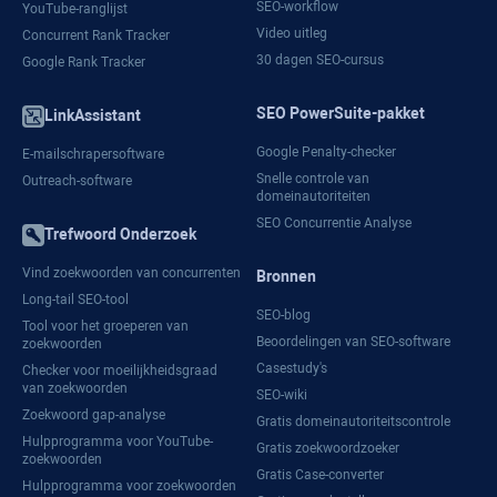
SEO-workflow
YouTube-ranglijst
Video uitleg
Concurrent Rank Tracker
30 dagen SEO-cursus
Google Rank Tracker
SEO PowerSuite-pakket
LinkAssistant
Google Penalty-checker
E-mailschrapersoftware
Snelle controle van
Outreach-software
domeinautoriteiten
SEO Concurrentie Analyse
Trefwoord Onderzoek
Vind zoekwoorden van concurrenten
Bronnen
Long-tail SEO-tool
SEO-blog
Tool voor het groeperen van
Beoordelingen van SEO-software
zoekwoorden
Casestudy's
Checker voor moeilijkheidsgraad
van zoekwoorden
SEO-wiki
Zoekwoord gap-analyse
Gratis domeinautoriteitscontrole
Hulpprogramma voor YouTube-
Gratis zoekwoordzoeker
zoekwoorden
Gratis Case-converter
Hulpprogramma voor zoekwoorden