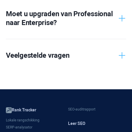
WebSite
Auditor
Moet u upgraden van
Professional
naar
Enterprise
?
SEO
SpyGlass
Link
Assistant
Veelgestelde vragen
SEO-auditrapport
Rank Tracker
Lokale rangschikking
Leer SEO
SERP-analysator