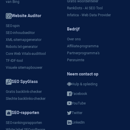
Gratis woordenteller
van Bing
RankDots - AI SEO Tool
Infatica - Web Data Provider
Website Auditor
SEO-spin
Bedrijf
SEO-inhoudseditor
Over ons
XML-sitemapgenerator
Affiliate-programma
Robots.txt-generator
Partnerprogramma's
Core Web Vitals-audittool
Persruimte
TF-IDF-tool
Visuele sitemapbouwer
Neem contact op
SEO SpyGlass
Hulp & opleiding
Gratis backlink-checker
Facebook
Slechte backlinks-checker
YouTube
SEO-rapporten
Twitter
LinkedIn
SEO-rankingsrapporten
White label SEO-software