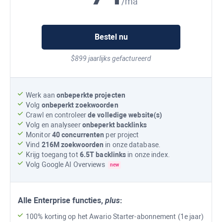
/ma
Bestel nu
$899 jaarlijks gefactureerd
Werk aan
onbeperkte projecten
Volg
onbeperkt zoekwoorden
Crawl en controleer
de volledige website(s)
Volg en analyseer
onbeperkt backlinks
Monitor
40 concurrenten
per project
Vind
216M
zoekwoorden
in onze database.
Krijg toegang tot
6.5T
backlinks
in onze index.
Volg
Google AI Overviews
new
Alle
Enterprise
functies,
plus
:
100% korting op het Awario Starter-abonnement (1e jaar)