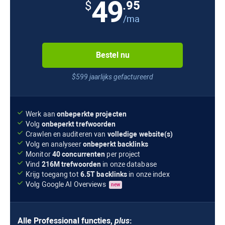
49
.95
$
/ma
Bestel nu
$599 jaarlijks gefactureerd
Werk aan
onbeperkte projecten
Volg
onbeperkt trefwoorden
Crawlen en auditeren van
volledige website(s)
Volg en analyseer
onbeperkt backlinks
Monitor
40 concurrenten
per project
Vind
216M
trefwoorden
in onze database
Krijg toegang tot
6.5T
backlinks
in onze index
Volg
Google AI Overviews
new
Alle
Professional
functies,
plus
: