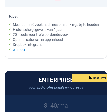
Plus
:
Meer dan 550 zoekmachines om rankings bij te houden
Historische gegevens van 1 jaar
20+ tools voor trefwoordonderzoek
Optimalisatie van in-app-inhoud
Dropbox-integratie
en meer
ENTERPRISE
Best Offer
voor SEO-professionals en -bureaus
$140/ma