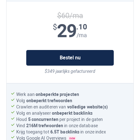
$60/ma
29
.10
$
/ma
Bestel nu
$349 jaarlijks gefactureerd
Werk aan
onbeperkte projecten
Volg
onbeperkt trefwoorden
Crawlen en auditeren van
volledige website(s)
Volg en analyseer
onbeperkt backlinks
Houd
5 concurrenten
per project in de gaten
Vind
216M
trefwoorden
in onze database
Krijg toegang tot
6.5T
backlinks
in onze index
Volg
Google AI Overviews
new