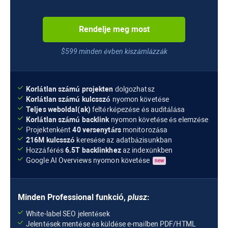
Rendelje meg most
$599 minden évben kiszámlázzák
Korlátlan számú projekten
dolgozhatsz
Korlátlan számú kulcsszó
nyomon követése
Teljes weboldal(ak)
feltérképezése és auditálása
Korlátlan számú backlink
nyomon követése és elemzése
Projektenként
40 versenytárs
monitorozása
216M
kulcsszó
keresése az adatbázisunkban
Hozzáférés
6.5T
backlinkhez
az indexünkben
Google AI Overviews
nyomon követése
new
Minden
Professional
funkció,
plusz
:
White-label SEO jelentések
Jelentések mentése és küldése e-mailben PDF/HTML