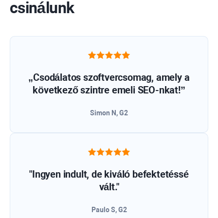
csinálunk
„Csodálatos szoftvercsomag, amely a
következő szintre emeli SEO-nkat!”
Simon N, G2
"Ingyen indult, de kiváló befektetéssé
vált."
Paulo S, G2