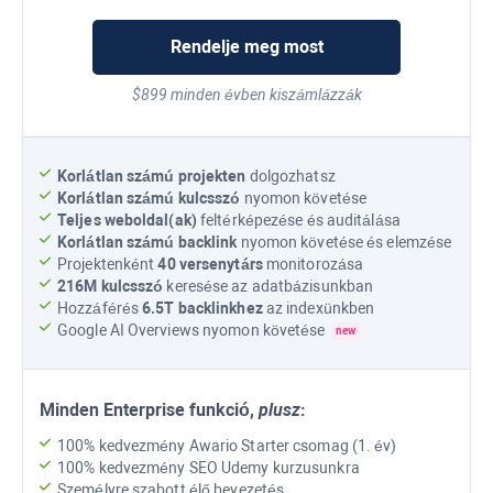
Rendelje meg most
$899 minden évben kiszámlázzák
Korlátlan számú projekten
dolgozhatsz
Korlátlan számú kulcsszó
nyomon követése
Teljes weboldal(ak)
feltérképezése és auditálása
Korlátlan számú backlink
nyomon követése és elemzése
Projektenként
40 versenytárs
monitorozása
216M
kulcsszó
keresése az adatbázisunkban
Hozzáférés
6.5T
backlinkhez
az indexünkben
Google AI Overviews
nyomon követése
new
Minden
Enterprise
funkció,
plusz
:
100% kedvezmény Awario Starter csomag (1. év)
100% kedvezmény SEO Udemy kurzusunkra
Személyre szabott élő bevezetés