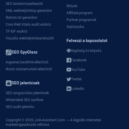
SEO tartalomszerkesztő
Rólunk
XML webhelytérkép-generátor
Affiliate program
Robots.txt generátor
Partner programok
Core Web Vitals audit eszköz
Sajtószoba
TF-IDF eszköz
Vizuális webhelytérkép-készítő
Felveszi a kapcsolatot
Segítség és képzés
SEO SpyGlass
Facebook
Ingyenes backlink-ellenőrző
Rossz visszamutató-ellenőrző
YouTube
Twitter
SEO jelentések
LinkedIn
SEO rangsorolási jelentések
White-label SEO szoftver
SEO audit jelentés
Copyright © 2026,
Link-Assistant.Com
— A legjobb internetes
marketingeszközök otthona