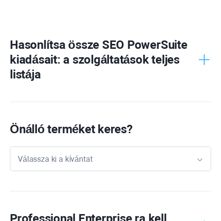
Hasonlítsa össze
SEO PowerSuite
kiadásait: a szolgáltatások teljes
listája
Önálló terméket keres?
Válassza ki a kívántat
Rank
Tracker
WebSite
Auditor
Professional
Enterprise
ra kell