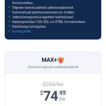
formátumban
Teljesen testreszabható jelentéssablonok
Automatizált jelentésütemezés és -küldés
Jelentésmegosztás egyetlen kattintással
Adatexportálás CSV, SQL és HTML formátumban
Elsőbbségi támogatás
és még több
MAX
+
Amindent igénylő szakembereknek
$200/hó
74
.95
$
/hó