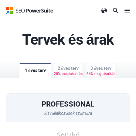
Tervek és árak
2 éves terv
3 éves terv
1 éves terv
20% megtakarítás
34% megtakarítás
PROFESSIONAL
kisvállalkozások számára
$60/hó