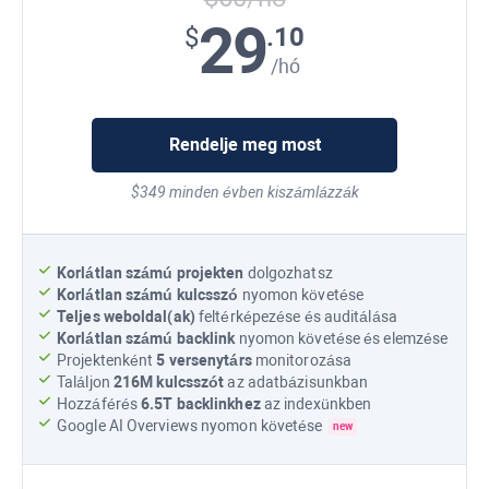
29
.10
$
/hó
Rendelje meg most
$349 minden évben kiszámlázzák
Korlátlan számú projekten
dolgozhatsz
Korlátlan számú kulcsszó
nyomon követése
Teljes weboldal(ak)
feltérképezése és auditálása
Korlátlan számú backlink
nyomon követése és elemzése
Projektenként
5 versenytárs
monitorozása
Találjon
216M
kulcsszót
az adatbázisunkban
Hozzáférés
6.5T
backlinkhez
az indexünkben
Google AI Overviews
nyomon követése
new