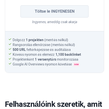
Töltse le INGYENESEN
Ingyenes, ameddig csak akarja
Dolgozz
1 projekten
(mentés nélkül)
Rangsorolás ellenőrzése (mentés nélkül)
500 URL
feltérképezése és auditálása
Kövess nyomon és elemezz
1,100
backlinket
Projektenként
1 versenytárs
monitorozása
Google AI Overviews
nyomon követése
new
Felhasználóink ​​szeretik, amit