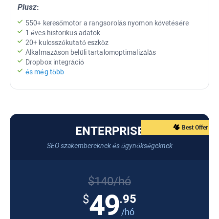
Plusz
:
550+ keresőmotor a rangsorolás nyomon követésére
1 éves historikus adatok
20+ kulcsszókutató eszköz
Alkalmazáson belüli tartalomoptimalizálás
Dropbox integráció
és még több
ENTERPRISE
Best Offer
SEO szakembereknek és ügynökségeknek
$140/hó
49
.95
$
/hó