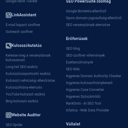
SEO PowerSuite csomag
Google Rank Tracker
Google Büntetés-ellenőrző
LinkAssistant
Gyors domain jogosultság-ellenőrző
E-mail kaparó szoftver
SEO versenytársak elemzése
Outreach szoftver
Erőforrások
Kulcsszókutatás
SEO blog
Keresse meg a versenytársak
SEO szoftver vélemények
kulcsszavait
Esettanulmányok
Long-tail SEO eszköz
SEO Wiki
Kulcsszócsoportosító eszköz
Ingyenes Domain Authority Checker
Kulcsszó nehézségi ellenőrzése
Ingyenes kulcsszóhiánykereső
Kulcsszóhiány-elemzés
Ingyenes Case Converter
YouTube kulcsszó eszköz
Ingyenes Szószámláló
Bing kulcsszó eszköz
RankDots - AI SEO Tool
Infatica - Web Data Provider
Website Auditor
Vállalat
SEO Spider