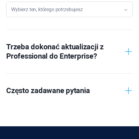
Wybierz ten, którego potrzebujesz
Rank
Tracker
WebSite
Auditor
Trzeba dokonać aktualizacji z
Professional
do
Enterprise
?
SEO
SpyGlass
Link
Assistant
Często zadawane pytania