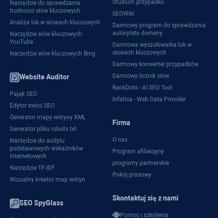
Studium przypadku
Narzędzie do sprawdzania
trudności słów kluczowych
SEOWiki
Analiza luk w słowach kluczowych
Darmowy program do sprawdzania
autorytetu domeny
Narzędzie słów kluczowych
YouTube
Darmowa wyszukiwarka luk w
słowach kluczowych
Narzędzie słów kluczowych Bing
Darmowy konwerter przypadków
Darmowy licznik słów
Website Auditor
RankDots - AI SEO Tool
Pająk SEO
Infatica - Web Data Provider
Edytor treści SEO
Generator mapy witryny XML
Firma
Generator pliku robots.txt
O nas
Narzędzie do audytu
podstawowych wskaźników
Program afiliacyjny
internetowych
programy partnerskie
Narzędzie TF-IDF
Pokój prasowy
Wizualny kreator map witryn
Skontaktuj się z nami
SEO SpyGlass
Pomoc i szkolenia