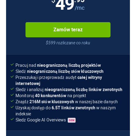
49
$
/mc
Zamów teraz
$599 rozliczane co roku
Pracuj nad
nieograniczoną liczbą projektów
Śledź
nieograniczoną liczbę słów kluczowych
Przeszukaj i przeprowadź audyt
całej witryny
internetowej
Śledź i analizuj
nieograniczoną liczbę linków zwrotnych
Monitoruj
40 konkurentów
na projekt
Znajdź
216M
słów kluczowych
w naszej bazie danych
Uzyskaj dostęp do
6.5T
linków zwrotnych
w naszym
indeksie
Śledź
Google AI Overviews
new