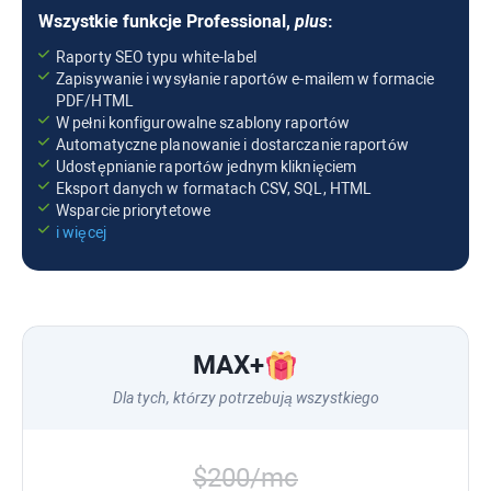
Wszystkie funkcje
Professional
,
plus
:
Raporty SEO typu white-label
Zapisywanie i wysyłanie raportów e-mailem w formacie
PDF/HTML
W pełni konfigurowalne szablony raportów
Automatyczne planowanie i dostarczanie raportów
Udostępnianie raportów jednym kliknięciem
Eksport danych w formatach CSV, SQL, HTML
Wsparcie priorytetowe
i więcej
MAX
+
Dla tych, którzy potrzebują wszystkiego
$200/mc