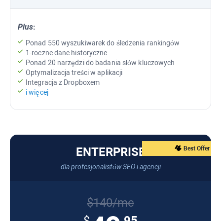
Plus
:
Ponad 550 wyszukiwarek do śledzenia rankingów
1-roczne dane historyczne
Ponad 20 narzędzi do badania słów kluczowych
Optymalizacja treści w aplikacji
Integracja z Dropboxem
i więcej
ENTERPRISE
Best Offer
dla profesjonalistów SEO i agencji
$140/mc
.95