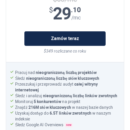
29
.10
$
/mc
Zamów teraz
$349 rozliczane co roku
Pracuj nad
nieograniczoną liczbą projektów
Śledź
nieograniczoną liczbę słów kluczowych
Przeszukaj i przeprowadź audyt
całej witryny
internetowej
Śledź i analizuj
nieograniczoną liczbę linków zwrotnych
Monitoruj
5 konkurentów
na projekt
Znajdź
216M
słów kluczowych
w naszej bazie danych
Uzyskaj dostęp do
6.5T
linków zwrotnych
w naszym
indeksie
Śledź
Google AI Overviews
new