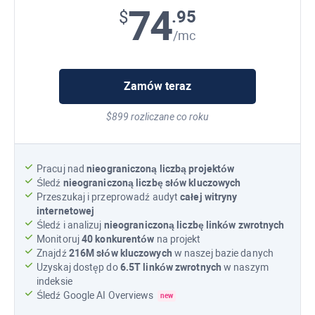
74
.95
$
/mc
Zamów teraz
$899 rozliczane co roku
Pracuj nad
nieograniczoną liczbą projektów
Śledź
nieograniczoną liczbę słów kluczowych
Przeszukaj i przeprowadź audyt
całej witryny
internetowej
Śledź i analizuj
nieograniczoną liczbę linków zwrotnych
Monitoruj
40 konkurentów
na projekt
Znajdź
216M
słów kluczowych
w naszej bazie danych
Uzyskaj dostęp do
6.5T
linków zwrotnych
w naszym
indeksie
Śledź
Google AI Overviews
new