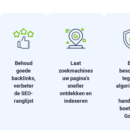
Behoud
Laat
B
goede
zoekmachines
bes
backlinks,
uw pagina's
teg
verbeter
sneller
algor
de SEO-
ontdekken en
ranglijst
indexeren
hand
boet
Go