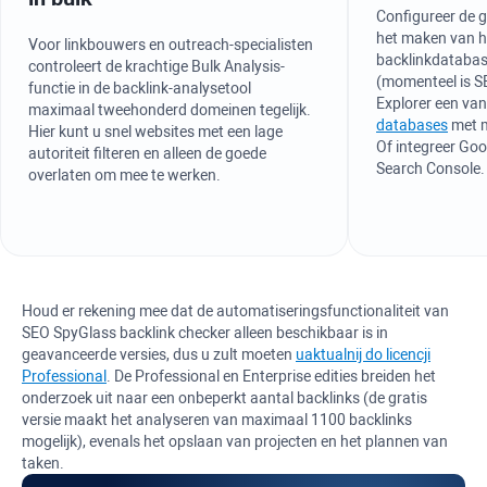
Configureer de g
het maken van he
Voor linkbouwers en outreach-specialisten
backlinkdataba
controleert de krachtige Bulk Analysis-
(momenteel is S
functie in de backlink-analysetool
Explorer een va
maximaal tweehonderd domeinen tegelijk.
databases
met m
Hier kunt u snel websites met een lage
Of integreer Goo
autoriteit filteren en alleen de goede
Search Console.
overlaten om mee te werken.
Houd er rekening mee dat de automatiseringsfunctionaliteit van
SEO SpyGlass
backlink checker alleen beschikbaar is in
geavanceerde versies, dus u zult moeten
uaktualnij do licencji
Professional
. De
Professional
en
Enterprise
edities breiden het
onderzoek uit naar een onbeperkt aantal backlinks (de gratis
versie maakt het analyseren van maximaal 1100 backlinks
mogelijk), evenals het opslaan van projecten en het plannen van
taken.