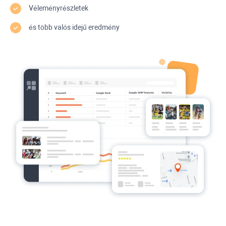
Véleményrészletek
és több valós idejű eredmény