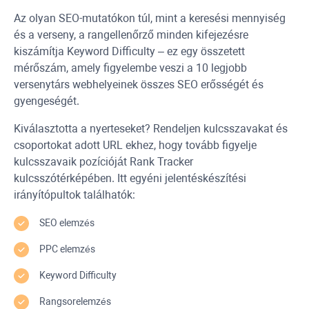
Az olyan SEO-mutatókon túl, mint a keresési mennyiség
és a verseny, a rangellenőrző minden kifejezésre
kiszámítja
Keyword Difficulty
– ez egy összetett
mérőszám, amely figyelembe veszi a 10 legjobb
versenytárs webhelyeinek összes SEO erősségét és
gyengeségét.
Kiválasztotta a nyerteseket? Rendeljen kulcsszavakat és
csoportokat adott
URL
ekhez, hogy tovább figyelje
kulcsszavaik pozícióját
Rank Tracker
kulcsszótérképében. Itt egyéni jelentéskészítési
irányítópultok találhatók:
SEO elemzés
PPC
elemzés
Keyword Difficulty
Rangsorelemzés