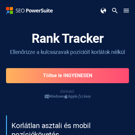
Rank Tracker
Ellenőrizze a kulcsszavak pozícióit korlátok nélkül
Töltse le INGYENESEN
Elérhető:
Windows
Apple
Linux
Korlátlan asztali és mobil
pozíciókövetés