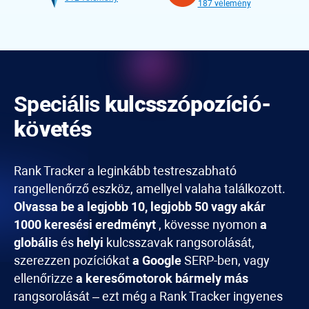
187 vélemény
Speciális
kulcsszópozíció-
követés
Rank Tracker
a leginkább testreszabható
rangellenőrző eszköz, amellyel valaha találkozott.
Olvassa be a legjobb 10, legjobb 50 vagy akár
1000 keresési eredményt
, kövesse nyomon
a
globális
és
helyi
kulcsszavak rangsorolását,
szerezzen pozíciókat
a Google
SERP-ben, vagy
ellenőrizze
a keresőmotorok bármely más
rangsorolását – ezt még a
Rank Tracker
ingyenes