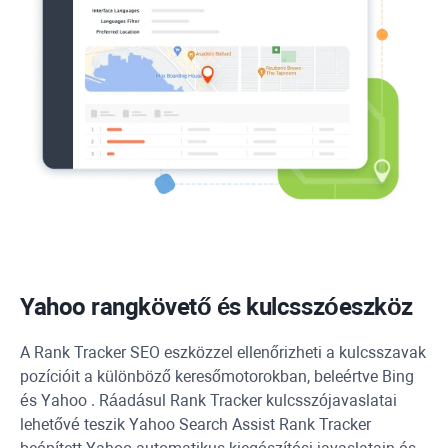
Yahoo
rangkövető és kulcsszóeszköz
A
Rank Tracker
SEO eszközzel ellenőrizheti a kulcsszavak
pozícióit a különböző keresőmotorokban, beleértve
Bing
és
Yahoo
. Ráadásul
Rank Tracker
kulcsszójavaslatai
lehetővé teszik
Yahoo
Search Assist
Rank Tracker