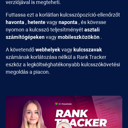
verziójával is megteheti.
Futtassa ezt a korlátlan kulcsszópozíció-ellenőrzőt
havonta
,
hetente
vagy
naponta
, és kövesse
nyomon a kulcsszó teljesítményét
asztali
számítógépeken
vagy
mobileszközökön
.
A követendő
webhelyek
vagy
kulcsszavak
számának korlátozása nélkül a
Rank Tracker
eszköz a legköltséghatékonyabb kulcsszókövetési
megoldás a piacon.