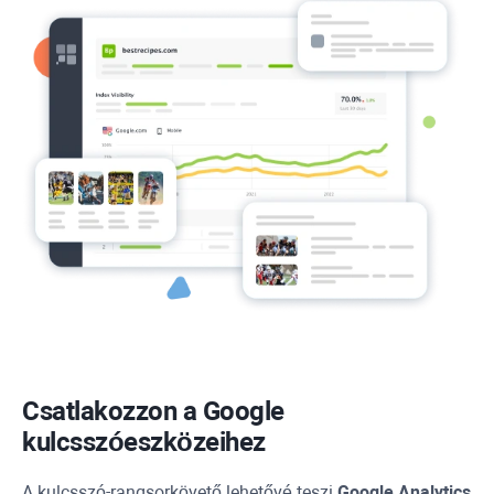
Csatlakozzon a Google
kulcsszóeszközeihez
A kulcsszó-rangsorkövető lehetővé teszi
Google Analytics