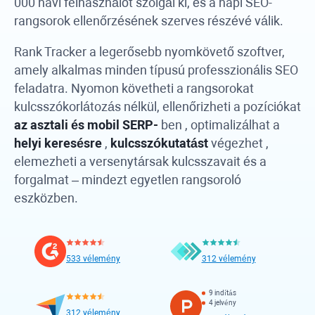
000 havi felhasználót szolgál ki, és a napi SEO-
rangsorok ellenőrzésének szerves részévé válik.
Rank Tracker
a legerősebb nyomkövető szoftver,
amely alkalmas minden típusú professzionális SEO
feladatra. Nyomon követheti a rangsorokat
kulcsszókorlátozás nélkül, ellenőrizheti a pozíciókat
az asztali és mobil SERP-
ben , optimalizálhat a
helyi keresésre
,
kulcsszókutatást
végezhet ,
elemezheti a versenytársak kulcsszavait és a
forgalmat – mindezt egyetlen rangsoroló
eszközben.
533 vélemény
312 vélemény
9 indítás
4 jelvény
312 vélemény