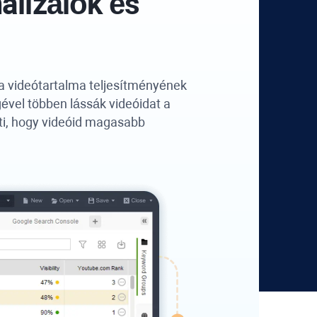
alizálók és
a videótartalma teljesítményének
ével többen lássák videóidat a
ti, hogy videóid magasabb