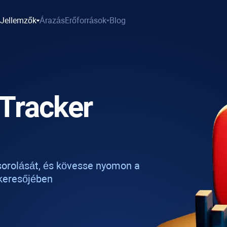
Jellemzők
Árazás
Erőforrások
Blog
Tracker
orolását, és kövesse nyomon a
ókeresőjében