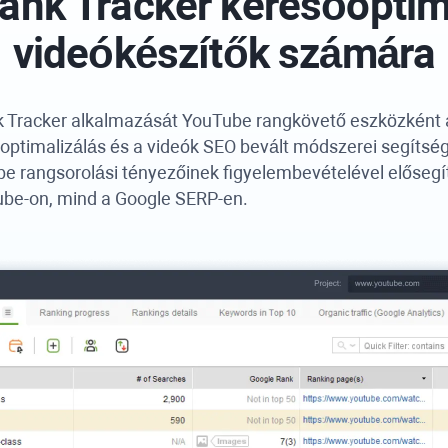
nk Tracker keresőoptim
videókészítők számára
 Tracker alkalmazását YouTube rangkövető eszközként 
timalizálás és a videók SEO bevált módszerei segítség
e rangsorolási tényezőinek figyelembevételével elősegí
ube-on, mind a Google SERP-en.