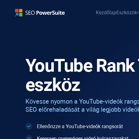
Kezdőlap
Eszközök
YouTube Rank 
eszköz
Kövesse nyomon a YouTube-videók rangs
SEO előrehaladását a világ legjobb vide
Ellenőrizze a YouTube-videók rangsorát
Keressen nyereséges videó kulcsszavakat