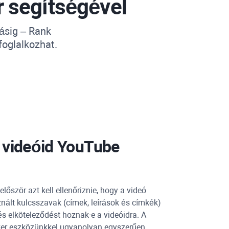
r
segítségével
ásig –
Rank
foglalkozhat.
 videóid
YouTube
lőször azt kell ellenőriznie, hogy a videó
ált kulcsszavak (címek, leírások és címkék)
és elköteleződést hoznak-e a videóidra. A
er eszközünkkel ugyanolyan egyszerűen