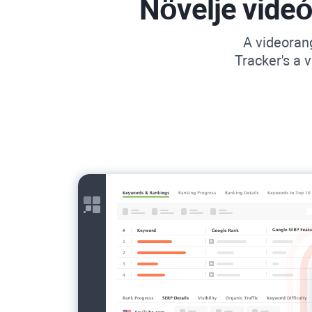
Növelje videó
A videoran
Tracker's
a v