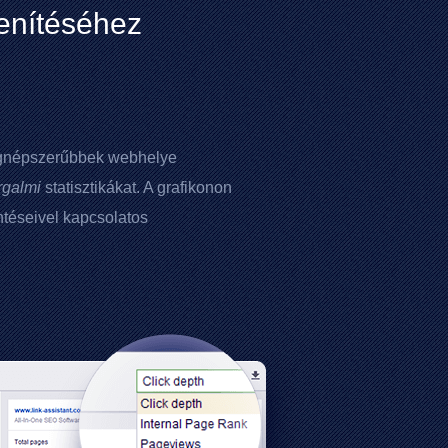
lenítéséhez
legnépszerűbbek webhelye
rgalmi
statisztikákat. A grafikonon
téseivel kapcsolatos