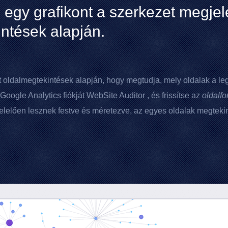
 egy grafikont a szerkezet megje
ntések alapján.
t oldalmegtekintések alapján, hogy megtudja, mely oldalak a 
Google Analytics
fiókját
WebSite Auditor
, és frissítse az
oldalfo
lelően lesznek festve és méretezve, az egyes oldalak megtekin