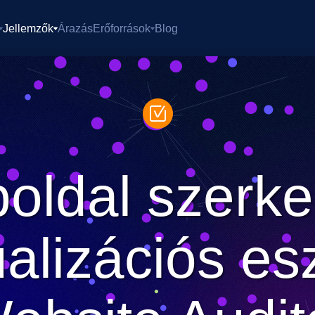
Jellemzők
Árazás
Erőforrások
Blog
oldal szerke
ualizációs es