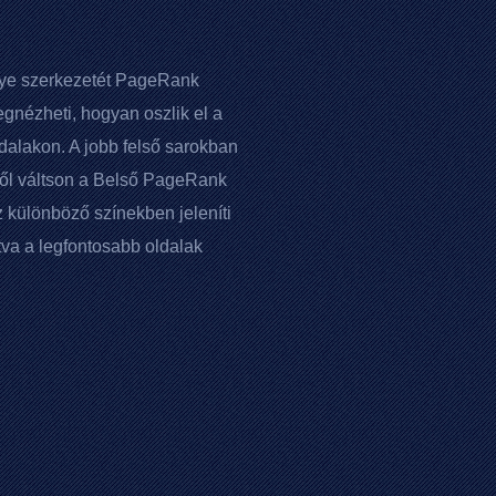
ye szerkezetét
PageRank
egnézheti, hogyan oszlik el a
ldalakon. A jobb felső sarokban
ől váltson a Belső
PageRank
 különböző színekben jeleníti
va a legfontosabb oldalak