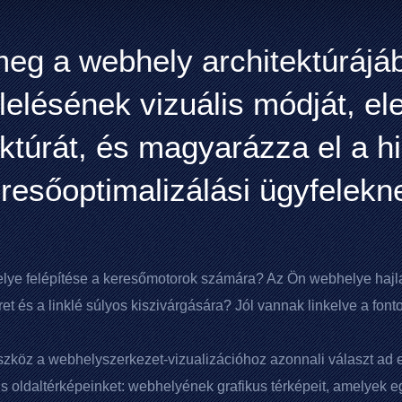
meg a webhely architektúrájáb
elésének vizuális módját, e
uktúrát, és magyarázza el a h
resőoptimalizálási ügyfelekn
lye felépítése a keresőmotorok számára? Az Ön webhelye hajla
et és a linklé súlyos kiszivárgására? Jól vannak linkelve a font
szköz a webhelyszerkezet-vizualizációhoz azonnali választ ad 
is oldaltérképeinket: webhelyének grafikus térképeit, amelyek