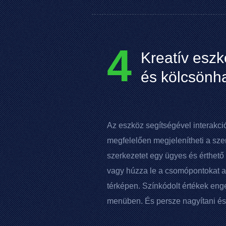
4
Kreatív eszk
és kölcsönh
Az eszköz segítségével interakci
megfelelően megjelenítheti a sz
szerkezetet egy ügyes és érthető 
vagy húzza le a csomópontokat az
térképen. Színkódolt értékek eng
menüben. És persze nagyítani és 