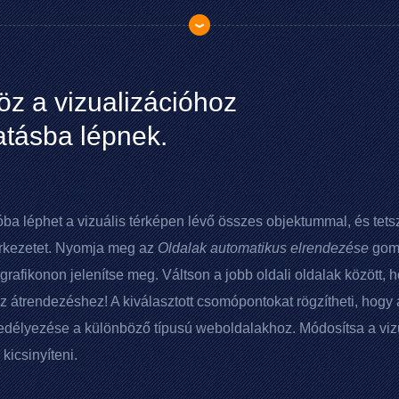
öz a vizualizációhoz
atásba lépnek.
óba léphet a vizuális térképen lévő összes objektummal, és tet
erkezetet. Nyomja meg az
Oldalak automatikus elrendezése
gomb
grafikonon jelenítse meg. Váltson a jobb oldali oldalak között, 
 átrendezéshez! A kiválasztott csomópontokat rögzítheti, hogy
edélyezése a különböző típusú weboldalakhoz. Módosítsa a vizual
kicsinyíteni.