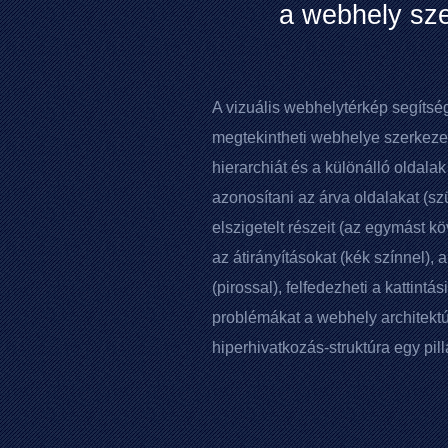
a webhely sz
A vizuális webhelytérkép segítsé
megtekintheti webhelye szerkezet
hierarchiát és a különálló oldala
azonosítani az árva oldalakat (sz
elszigetelt részeit (az egymást k
az átirányításokat (kék színnel), 
(pirossal), felfedezheti a kattintá
problémákat a webhely architektú
hiperhivatkozás-struktúra egy pill