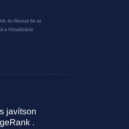
ot, és illessze be az
l a Vizualizáció
s javítson
geRank
.