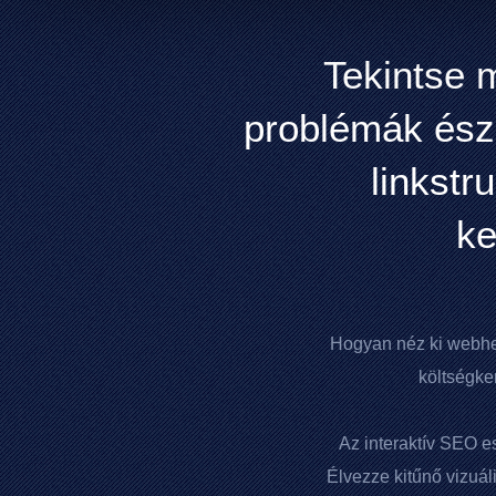
Tekintse 
problémák észl
linkstr
ke
Hogyan néz ki webhe
költségker
Az interaktív SEO e
Élvezze kitűnő vizuál