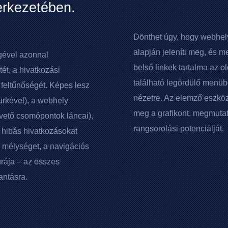
erkezetében.
Dönthet úgy, hogy webhel
alapján jeleníti meg, és m
gével azonnal
belső linkek tartalma az o
ét, a hivatkozási
található legördülő menüb
k feltűnőségét. Képes lesz
nézetre. Az elemző eszköz
ürkével), a webhely
meg a grafikont, megmutat
övető csomópontok láncai),
rangsorolási potenciálját.
a hibás hivatkozásokat
si mélységet, a navigációs
rája – az összes
antásra.