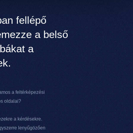
an fellépő
lemezze a belső
ibákat a
ek.
mos a feltérképezési
os oldalai?
ezekre a kérdésekre.
 egyszerre lenyűgözően