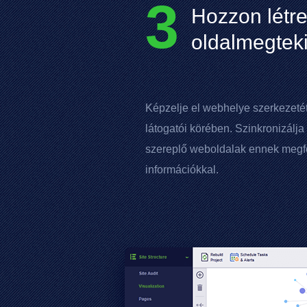
3
Hozzon létre
oldalmegteki
Képzelje el webhelye szerkezeté
látogatói körében. Szinkronizálja
szereplő weboldalak ennek megfe
információkkal.