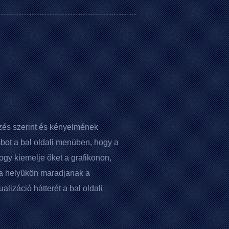
szés szerint és kényelmének
ot a bal oldali menüben, hogy a
hogy kiemelje őket a grafikonon,
 a helyükön maradjanak a
izáció hátterét a bal oldali