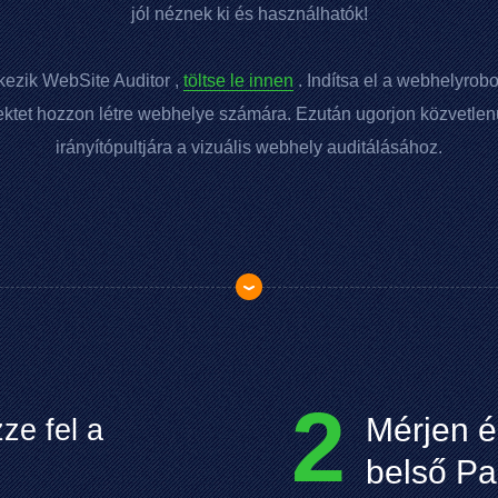
jól néznek ki és használhatók!
kezik
WebSite Auditor
,
töltse le innen
. Indítsa el a webhelyrobot
ektet hozzon létre webhelye számára. Ezután ugorjon közvetlenü
irányítópultjára a vizuális webhely auditálásához.
2
Mérjen é
ze fel a
belső
Pa