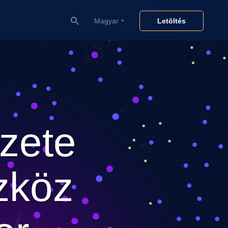
Magyar
Letöltés
zete
zköz