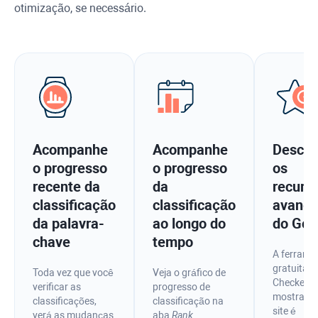
otimização, se necessário.
Acompanhe
Acompanhe
Descub
o progresso
o progresso
os
recente da
da
recurs
classificação
classificação
avanç
da palavra-
ao longo do
do Goo
chave
tempo
A ferrame
gratuita 
Toda vez que você
Veja o gráfico de
Checker
verificar as
progresso de
mostra se
classificações,
classificação na
site é
verá as mudanças
aba
Rank