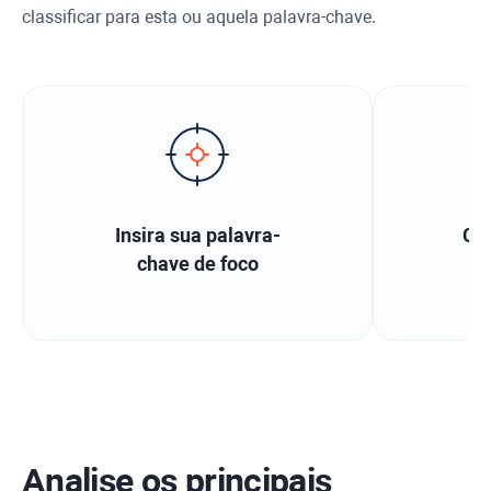
classificar para esta ou aquela palavra-chave.
Insira sua palavra-
Col
chave de foco
s
Analise os principais