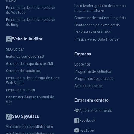
chave
Localizador gratuito de lacunas
Ferramenta de palavras-chave
de palavras-chave
do YouTube
Conversor de maiúsculas grátis
Ferramenta de palavras-chave
do Bing
Contador de palavras grátis
RankDots - AI SEO Tool
Website Auditor
Infatica - Web Data Provider
SEO Spider
Empresa
Editor de conteúdo SEO
Gerador de mapa do site XML
Sobre nós
Gerador de robots.txt
Programa de Afiliados
Ferramenta de auditoria do Core
Programas de parceiros
Web Vitals
Sala de imprensa
Ferramenta TF-IDF
Construtor de mapa visual do
Entrar em contato
site
Ajuda e treinamento
SEO SpyGlass
Facebook
Verificador de backlink grátis
YouTube