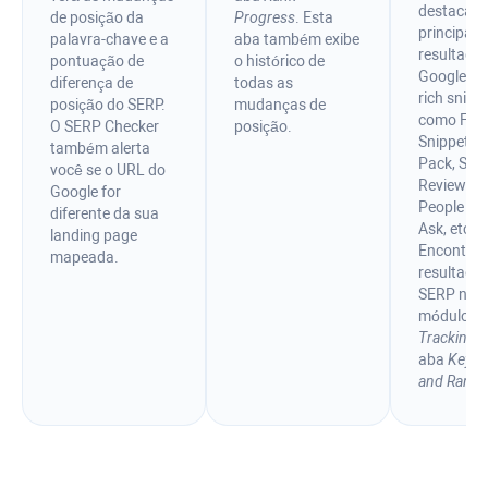
destacado
de posição da
Progress
. Esta
principais
palavra-chave e a
aba também exibe
resultado
pontuação de
o histórico de
Google c
diferença de
todas as
rich snipp
posição do SERP.
mudanças de
como Fea
O SERP Checker
posição.
Snippet, 
também alerta
Pack, Sitel
você se o URL do
Reviews,
Google for
People Al
diferente da sua
Ask, etc.
landing page
Encontre 
mapeada.
resultado
SERP no
módulo
R
Tracking
n
aba
Keyw
and Ranki