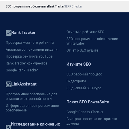
SEO программное обеспечение
Rank Tracker
SERP Checker
Отчеты о рейтинге SEO
Rank Tracker
SEO-программное обеспечение
Проверка местного рейтинга
White Label
Анализатор поисковой выдачи
Отчет о SEO аудите
Проверка рейтинга YouTube
Rank Tracker конкурентов
Изучите SEO
Google Rank Tracker
SEO рабочий процесс
Видеоуроки
LinkAssistant
30-дневный SEO-курс
Программное обеспечение для
очистки электронной почты
Пакет SEO PowerSuite
Информационное программное
обеспечение
Google Penalty Checker
Быстрая проверка авторитета
домена
Исследование ключевых