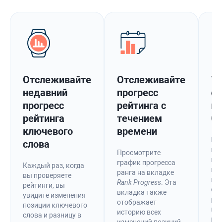
Отслеживайте
Отслеживайте
Уз
недавний
прогресс
св
прогресс
рейтинга с
в
рейтинга
течением
Go
ключевого
времени
Бе
слова
ин
Просмотрите
пр
график прогресса
Каждый раз, когда
по
ранга на вкладке
вы проверяете
вы
Rank Progress
. Эта
рейтинги, вы
сай
вкладка также
увидите изменения
рез
отображает
позиции ключевого
по
историю всех
слова и разницу в
ра