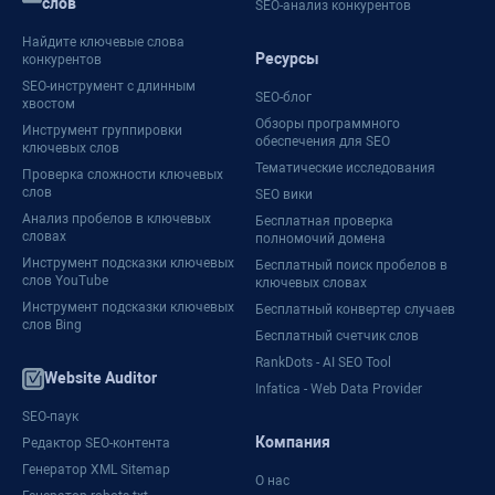
слов
SEO-анализ конкурентов
Найдите ключевые слова
Ресурсы
конкурентов
SEO-инструмент с длинным
SEO-блог
хвостом
Обзоры программного
Инструмент группировки
обеспечения для SEO
ключевых слов
Тематические исследования
Проверка сложности ключевых
слов
SEO вики
Анализ пробелов в ключевых
Бесплатная проверка
словах
полномочий домена
Инструмент подсказки ключевых
Бесплатный поиск пробелов в
слов YouTube
ключевых словах
Инструмент подсказки ключевых
Бесплатный конвертер случаев
слов Bing
Бесплатный счетчик слов
RankDots - AI SEO Tool
Website Auditor
Infatica - Web Data Provider
SEO-паук
Компания
Редактор SEO-контента
Генератор XML Sitemap
О нас