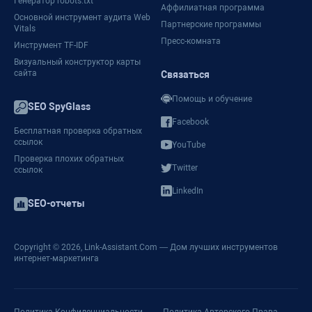
Генератор robots.txt
Аффилиатная программа
Основной инструмент аудита Web
Партнерские программы
Vitals
Пресс-комната
Инструмент TF-IDF
Визуальный конструктор карты
сайта
Связаться
Помощь и обучение
SEO SpyGlass
Facebook
Бесплатная проверка обратных
ссылок
YouTube
Проверка плохих обратных
Twitter
ссылок
LinkedIn
SEO-отчеты
Copyright © 2026,
Link-Assistant.Com
— Дом лучших инструментов
интернет-маркетинга
Политика Конфиденциальности
Политика Авторского Права