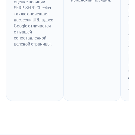
изменений позиций.
оценке позиции
сни
SERP. SERP Checker
ка
также оповещает
сни
вас, если URL-адрес
из
Google отличается
«Д
от вашей
сс
сопоставленной
«Л
целевой страницы.
спр
На
ре
мо
от
ре
«К
по