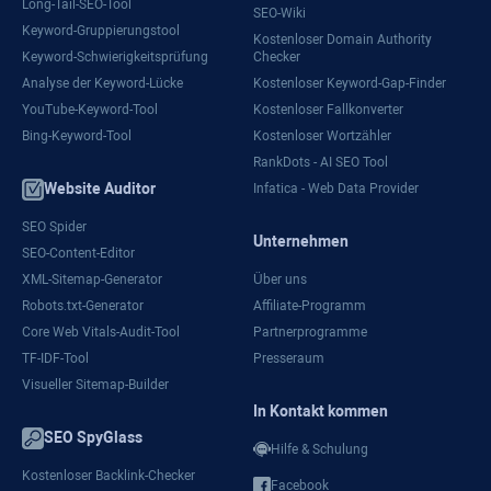
Long-Tail-SEO-Tool
SEO-Wiki
Keyword-Gruppierungstool
Kostenloser Domain Authority
Keyword-Schwierigkeitsprüfung
Checker
Analyse der Keyword-Lücke
Kostenloser Keyword-Gap-Finder
YouTube-Keyword-Tool
Kostenloser Fallkonverter
Bing-Keyword-Tool
Kostenloser Wortzähler
RankDots - AI SEO Tool
Website Auditor
Infatica - Web Data Provider
SEO Spider
Unternehmen
SEO-Content-Editor
XML-Sitemap-Generator
Über uns
Robots.txt-Generator
Affiliate-Programm
Core Web Vitals-Audit-Tool
Partnerprogramme
TF-IDF-Tool
Presseraum
Visueller Sitemap-Builder
In Kontakt kommen
SEO SpyGlass
Hilfe & Schulung
Kostenloser Backlink-Checker
Facebook