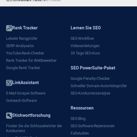
SEO-Software
Rank Tracker
SERP Checker
Rank Tracker
Lernen Sie SEO
Lokaler Rangprüfer
SEO-Workflow
SERP-Analysator
Videoanleitungen
YouTube-Rank-Checker
30 Tage SEO-Kurs
Rank Tracker für Wettbewerber
SEO PowerSuite-Paket
Google Rank Tracker
Google Penalty-Checker
LinkAssistant
Schneller Domain-Autoritätsprüfer
E-Mail-Scraper-Software
SEO-Konkurrenzanalyse
Outreach-Software
Ressourcen
Stichwortforschung
SEO-Blog
Finden Sie die Schlüsselwörter der
SEO-Software-Rezensionen
Konkurrenz
Fallstudien