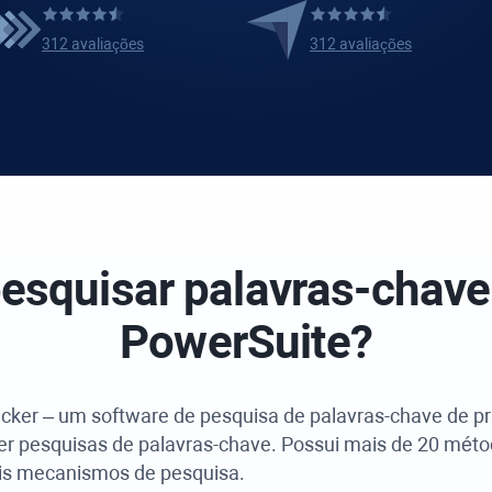
312 avaliações
312 avaliações
pesquisar palavras-chav
PowerSuite
?
acker
– um software de pesquisa de palavras-chave de pri
zer pesquisas de palavras-chave. Possui mais de 20 méto
ais mecanismos de pesquisa.