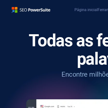
Página inicial
Ferra
Todas as f
pal
Encontre milhõ