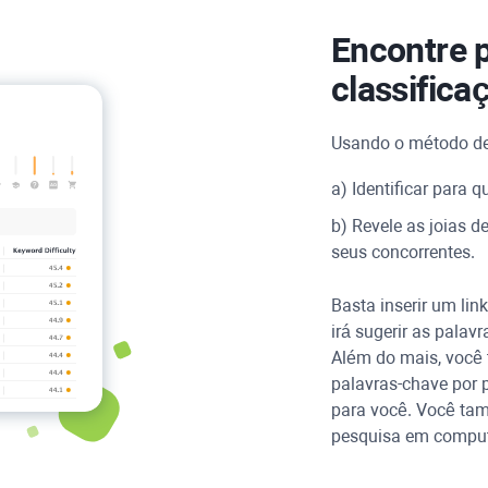
Encontre 
classifica
Usando o método d
a) Identificar para q
b) Revele as joias 
seus concorrentes.
Basta inserir um lin
irá sugerir as palav
Além do mais, você 
palavras-chave por p
para você. Você tam
pesquisa em comput