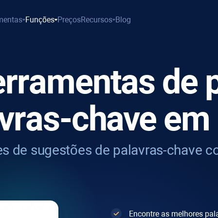
mentas
Funções
Preços
Recursos
Blog
erramentas de 
avras-chave em
es de sugestões de palavras-chave 
Encontre as melhores pal