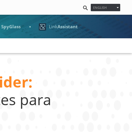
ENGLISH
ESPAÑOL
FRANÇAIS
O
SpyGlass
Link
Assistant
日本語
NEDERLANDS
DEUTSCH
POLSKI
한국어
PУССКИЙ
PORTUGUÊS
MAGYAR
ider:
tes para