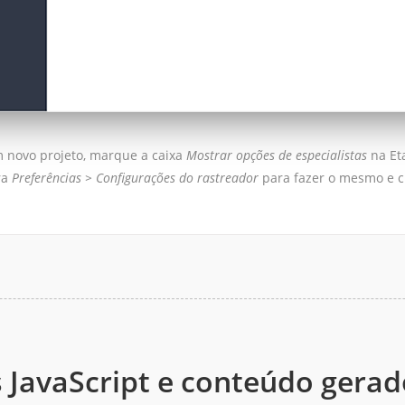
m novo projeto, marque a caixa
Mostrar opções de especialistas
na Et
ra
Preferências > Configurações do rastreador
para fazer o mesmo e 
s JavaScript e conteúdo gera