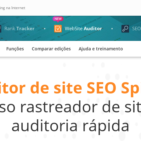
ng na Internet
Rank
Tracker
WebSite
Auditor
SE
Funções
Comparar edições
Ajuda e treinamento
tor de site SEO Sp
o rastreador de si
auditoria rápida