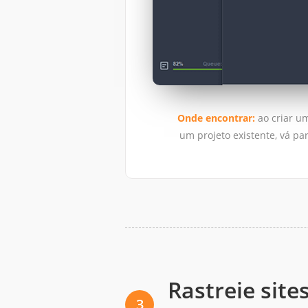
Onde encontrar:
ao criar u
um projeto existente, vá pa
Rastreie site
3