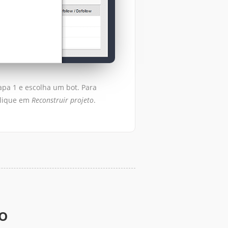
apa 1 e escolha um bot. Para
clique em
Reconstruir projeto
.
do