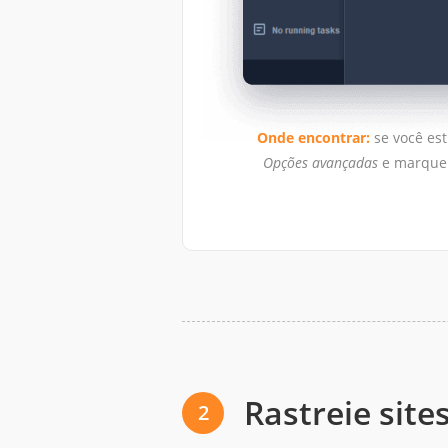
Onde encontrar:
se você est
Opções avançadas
e marque 
Rastreie site
2