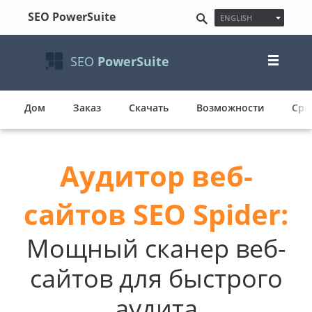
SEO PowerSuite
ENGLISH
ESPAÑOL
FRANÇAIS
SEO
PowerSuite
日本語
NEDERLANDS
DEUTSCH
POLSKI
Дом
Заказ
Скачать
Возможности
Сра
한국어
PУССКИЙ
PORTUGUÊS
Аудитор веб-
MAGYAR
сайтов SEO Spider:
Мощный сканер веб-
сайтов для быстрого
аудита