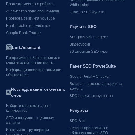
Проверка местного рейтинга
White Label
Анализатор поисковой выдачи
Отчет о SEO аудите
Проверка рейтинга YouTube
Rank Tracker конкурентов
Изучите SEO
Google Rank Tracker
SEO рабочий процесс
Видеоуроки
LinkAssistant
30-дневный SEO-курс
Программное обеспечение для
очистки электронной почты
Пакет SEO PowerSuite
Информационное программное
обеспечение
Google Penalty Checker
Быстрая проверка авторитета
домена
Исследование ключевых
слов
SEO-анализ конкурентов
Найдите ключевые слова
Ресурсы
конкурентов
SEO-инструмент с длинным
SEO-блог
хвостом
Обзоры программного
Инструмент группировки
обеспечения для SEO
ключевых слов