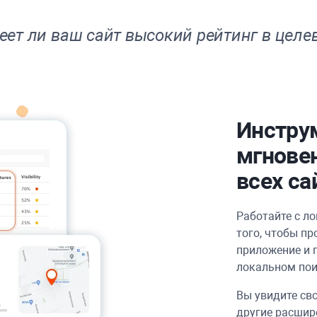
еет ли ваш сайт высокий рейтинг в целе
Инструм
мгновен
всех са
Работайте с л
того, чтобы п
приложение и 
локальном пои
Вы увидите св
другие расшир