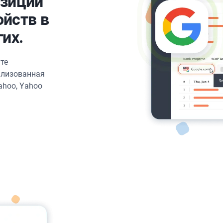
озиции
йств в
гих.
те
ализованная
Yahoo, Yahoo