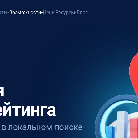
нты
Возможности
Цены
Ресурсы
Блог
я
ейтинга
 в локальном поиске