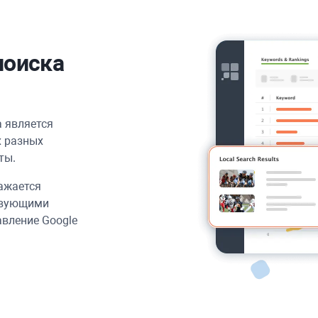
поиска
а является
 разных
ты.
ажается
ствующими
вление Google