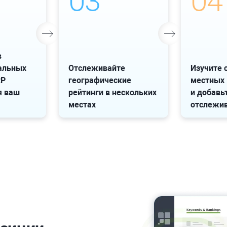
03
04
в
альных
Отслеживайте
Изучите 
RP
географические
местных 
я ваш
рейтинги в нескольких
и добавьт
местах
отслежи