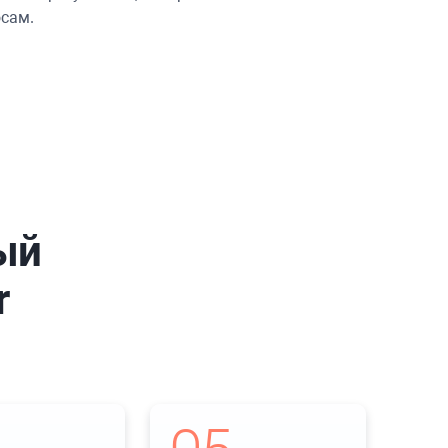
сам.
ый
r