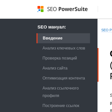
SEO мануал:
SEO P
Введение
Анализ ключевых слов
Проверка позиций
Анализ сайта
Оптимизация контента
Анализ ссылочного
S
профиля
р
Построение ссылок
п