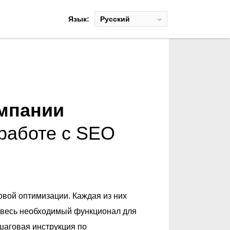
Язык:
Pусский
English
Español
мпании
 работе с SEO
овой оптимизации. Каждая из них
 весь необходимый функционал для
шаговая инструкция по