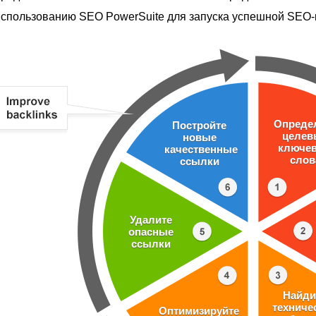
спользованию SEO PowerSuite для запуска успешной SEO-
Опреде
Постройте
целев
новые
ключе
качественные
слов
ссылки
Удалите
опасные
ссылки
Найди
техниче
Оптимизируйте