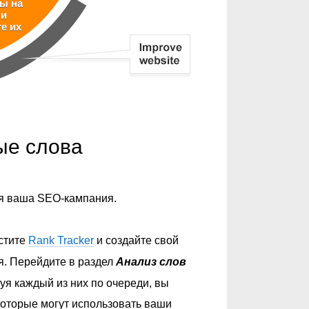
ы на
 и
е их
ые слова
ся ваша SEO-кампания.
стите
Rank Tracker
и создайте свой
я. Перейдите в раздел
Анализ слов
уя каждый из них по очереди, вы
которые могут использовать ваши