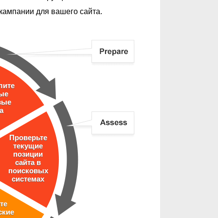
кампании для вашего сайта.
лите
ые
вые
а
Проверьте
текущие
позиции
сайта в
поисковых
системах
те
ские