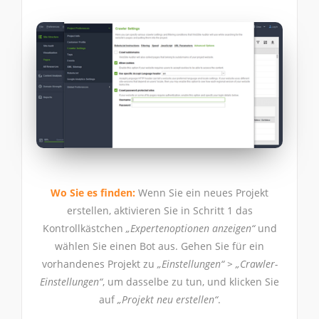
Wo Sie es finden:
Wenn Sie ein neues Projekt
erstellen, aktivieren Sie in Schritt 1 das
Kontrollkästchen
„Expertenoptionen anzeigen“
und
wählen Sie einen Bot aus. Gehen Sie für ein
vorhandenes Projekt zu
„Einstellungen“ > „Crawler-
Einstellungen“
, um dasselbe zu tun, und klicken Sie
auf
„Projekt neu erstellen“
.