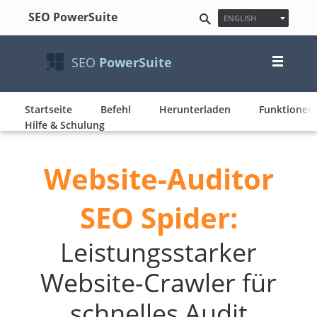
SEO PowerSuite
ENGLISH
ESPAÑOL
FRANÇAIS
SEO
PowerSuite
日本語
NEDERLANDS
DEUTSCH
POLSKI
Startseite
Befehl
Herunterladen
Funktionen
한국어
Hilfe & Schulung
PУССКИЙ
PORTUGUÊS
Website-Auditor
MAGYAR
SEO Spider:
Leistungsstarker
Website-Crawler für
schnelles Audit