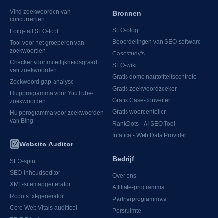
Vind zoekwoorden van
Bronnen
concurrenten
SEO-blog
Long-tail SEO-tool
Beoordelingen van SEO-software
Tool voor het groeperen van
zoekwoorden
Casestudy's
Checker voor moeilijkheidsgraad
SEO-wiki
van zoekwoorden
Gratis domeinautoriteitscontrole
Zoekwoord gap-analyse
Gratis zoekwoordzoeker
Hulpprogramma voor YouTube-
Gratis Case-converter
zoekwoorden
Gratis woordenteller
Hulpprogramma voor zoekwoorden
van Bing
RankDots - AI SEO Tool
Infatica - Web Data Provider
Website Auditor
Bedrijf
SEO-spin
SEO-inhoudseditor
Over ons
XML-sitemapgenerator
Affiliate-programma
Robots.txt-generator
Partnerprogramma's
Core Web Vitals-audittool
Persruimte