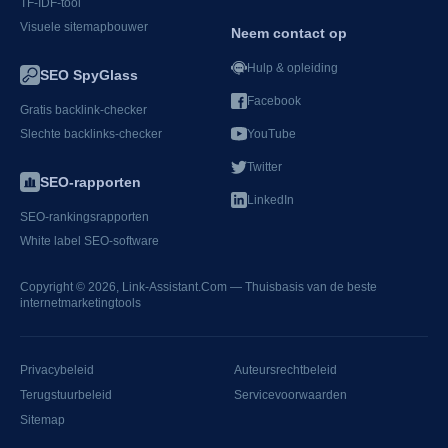
TF-IDF-tool
Visuele sitemapbouwer
Neem contact op
Hulp & opleiding
SEO SpyGlass
Facebook
Gratis backlink-checker
Slechte backlinks-checker
YouTube
Twitter
SEO-rapporten
LinkedIn
SEO-rankingsrapporten
White label SEO-software
Copyright © 2026,
Link-Assistant.Com
— Thuisbasis van de beste
internetmarketingtools
Privacybeleid
Auteursrechtbeleid
Terugstuurbeleid
Servicevoorwaarden
Sitemap