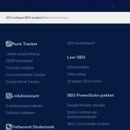
SEO-software
SEO-audittool
Sitevisualisatietool
SEO-auditrapport
Rank Tracker
Lokale rangschikking
Leer SEO
SERP-analysator
SEO-workflow
YouTube-ranglijst
Video uitleg
Concurrent Rank Tracker
30 dagen SEO-cursus
Google Rank Tracker
SEO PowerSuite-pakket
LinkAssistant
Google Penalty-checker
E-mailschrapersoftware
Snelle controle van
Outreach-software
domeinautoriteiten
SEO Concurrentie Analyse
Trefwoord Onderzoek