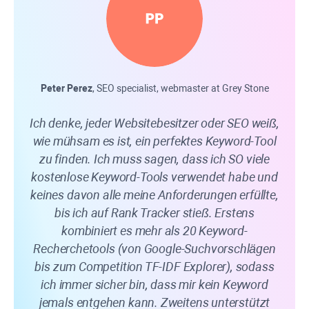
Peter Perez
, SEO specialist, webmaster at Grey Stone
Ich denke, jeder Websitebesitzer oder SEO weiß,
Ra
wie mühsam es ist, ein perfektes Keyword-Tool
zu finden. Ich muss sagen, dass ich SO viele
sch
kostenlose Keyword-Tools verwendet habe und
hab
keines davon alle meine Anforderungen erfüllte,
200
bis ich auf
Rank Tracker
stieß. Erstens
werd
kombiniert es mehr als 20 Keyword-
Recherchetools (von Google-Suchvorschlägen
au
bis zum Competition TF-IDF Explorer), sodass
SER
ich immer sicher bin, dass mir kein Keyword
de
jemals entgehen kann. Zweitens unterstützt