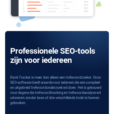
Professionele SEO-tools
zijn voor iedereen
Rank Tracker is meer dan alleen een trefwoordzoeker. Onze
SEO-software biedt waarde voor iedereen die een compleet
en uitgebreid trefwoordonderzoek wil doen. Het is gebouwd
voor degene die trefwoordtracking en trefwoordanalyse wil
uitvoeren zonder twee of drie verschillende tools te hoeven
gebruiken.