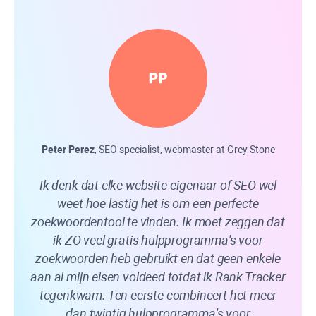
Peter Perez
, SEO specialist, webmaster at Grey Stone
Ik denk dat elke website-eigenaar of SEO wel
Ran
weet hoe lastig het is om een ​​perfecte
van d
zoekwoordentool te vinden. Ik moet zeggen dat
ik ZO veel gratis hulpprogramma's voor
ra
zoekwoorden heb gebruikt en dat geen enkele
aan al mijn eisen voldeed totdat ik
Rank Tracker
rang
tegenkwam. Ten eerste combineert het meer
Yah
dan twintig hulpprogramma's voor