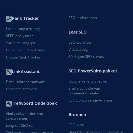
SEO-auditrapport
Rank Tracker
Lokale rangschikking
Leer SEO
SERP-analysator
SEO-workflow
YouTube-ranglijst
Video uitleg
Concurrent Rank Tracker
30 dagen SEO-cursus
Google Rank Tracker
SEO PowerSuite-pakket
LinkAssistant
Google Penalty-checker
E-mailschrapersoftware
Snelle controle van
Outreach-software
domeinautoriteiten
SEO Concurrentie Analyse
Trefwoord Onderzoek
Vind zoekwoorden van
Bronnen
concurrenten
SEO-blog
Long-tail SEO-tool
Beoordelingen van SEO-software
Tool voor het groeperen van