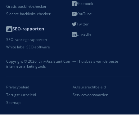
Facebook
Gratis backlink-checker
Slechte backlinks-checker
YouTube
Twitter
SEO-rapporten
LinkedIn
SEO-rankingsrapporten
White label SEO-software
Copyright © 2026,
Link-Assistant.Com
— Thuisbasis van de beste
internetmarketingtools
Privacybeleid
Auteursrechtbeleid
Terugstuurbeleid
Servicevoorwaarden
Sitemap