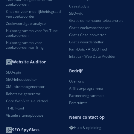
zoekwoorden
Casestudy's
Checker voor moeilijkheidsgraad
SEO-wiki
van zoekwoorden
Gratis domeinautoriteitscontrole
Zoekwoord gap-analyse
Gratis zoekwoordzoeker
Hulpprogramma voor YouTube-
Gratis Case-converter
zoekwoorden
Gratis woordenteller
Hulpprogramma voor
zoekwoorden van Bing
RankDots - AI SEO Tool
Infatica - Web Data Provider
Website Auditor
Bedrijf
SEO-spin
SEO-inhoudseditor
Over ons
XML-sitemapgenerator
Affiliate-programma
Robots.txt-generator
Partnerprogramma's
Core Web Vitals-audittool
Persruimte
TF-IDF-tool
Visuele sitemapbouwer
Neem contact op
Hulp & opleiding
SEO SpyGlass