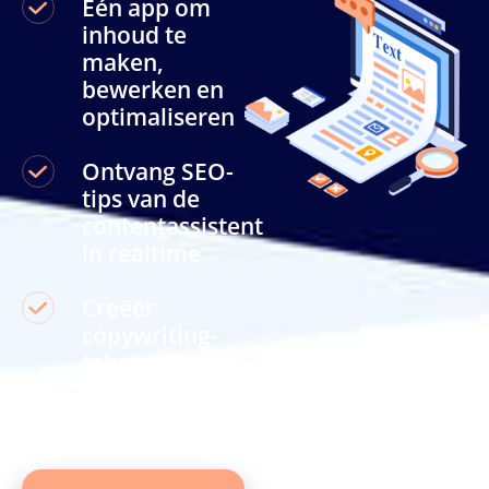
Eén app om
inhoud te
maken,
bewerken en
optimaliseren
Ontvang SEO-
tips van de
contentassistent
in realtime
Creëer
copywriting-
taken met één
enkele klik